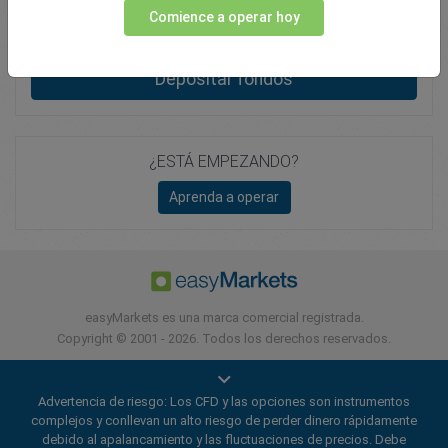
Comience a operar hoy
Total Premium
0.00
Depositar fondos
¿ESTÁ EMPEZANDO?
Aprenda a operar
easyMarkets es una marca comercial registrada.
Copyright © 2001 - 2026. Todos los derechos reservados.
Advertencia de riesgo: Los CFD y las opciones son instrumentos
complejos y conllevan un alto riesgo de perder dinero rápidamente
debido al apalancamiento y las fluctuaciones de precios. Debe