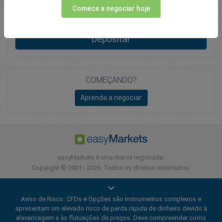
Comece a negociar hoje
Total Premium
0.00
Depositar
COMEÇANDO?
Aprenda a negociar
easyMarkets é uma marca registrada.
Copyright © 2001 - 2026. Todos os direitos reservados.
Aviso de Risco: CFDs e Opções são instrumentos complexos e
apresentam um elevado risco de perda rápida de dinheiro devido à
alavancagem e às flutuações de preços. Deve compreender como