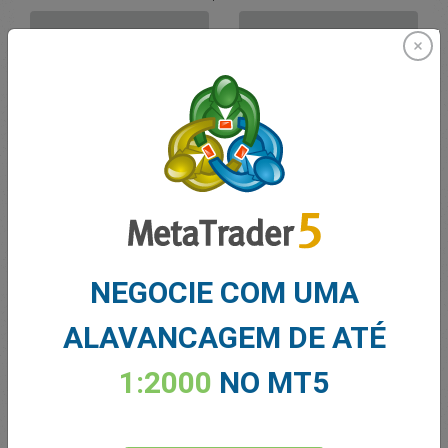
VENDER
COMPRAR
Fundos Suficientes
Stop Loss
Take Profit
Criar Conta de Trading
NEGOCIE COM UMA
Gerenciamento de contas
ALAVANCAGEM DE ATÉ
Negociando em
1:2000
NO MT5
Saldo para trading
0.00
MEUS BÔNUS
0.00
Lucro/Prejuízo Total em Aberto
0.00