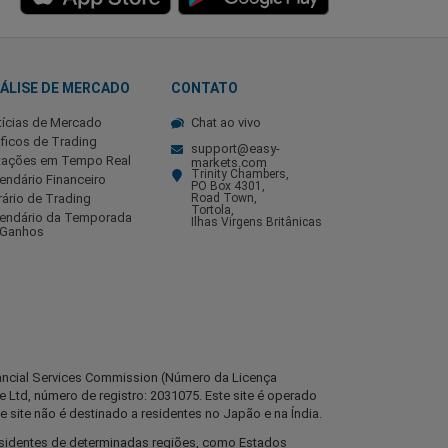
ÁLISE DE MERCADO
CONTATO
tícias de Mercado
Chat ao vivo
ficos de Trading
support@easy-
tações em Tempo Real
markets.com
Trinity Chambers,
endário Financeiro
PO Box 4301,
ário de Trading
Road Town,
Tortola,
lendário da Temporada
Ilhas Virgens Britânicas
 Ganhos
inancial Services Commission (Número da Licença
Ltd, número de registro: 2031075. Este site é operado
e site não é destinado a residentes no Japão e na Índia.
esidentes de determinadas regiões, como Estados