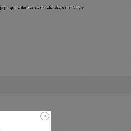
pe que valorizem a excelência, o caráter, a
e nós