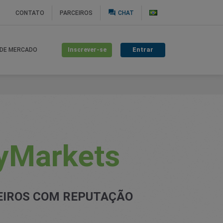
question_answer
CONTATO
PARCEIROS
CHAT
Inscrever-se
Entrar
 DE MERCADO
syMarkets
EIROS COM REPUTAÇÃO