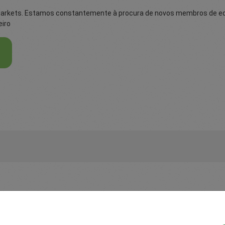
Markets. Estamos constantemente à procura de novos membros de equi
eiro
e os nossos
Traders
dizem sobr