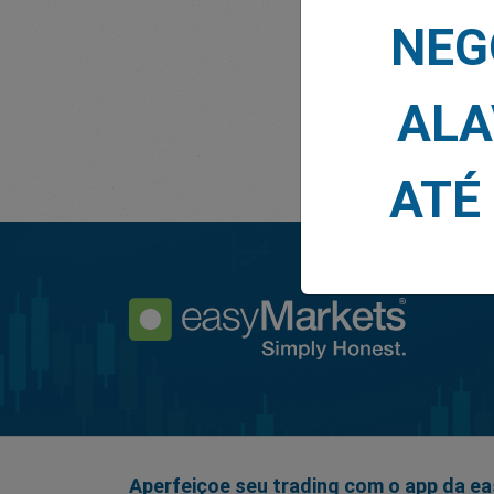
NEG
ALA
ATÉ
Aperfeiçoe seu trading com o app da e