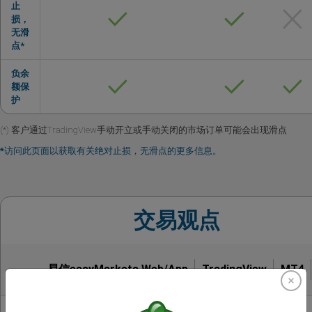
止
损，
无滑
点*
负余
额保
护
(*) 客户通过TradingView手动开立或手动关闭的市场订单可能会出现滑点
*访问此页面以获取有关绝对止损，无滑点的更多信息。
交易观点
易信easyMarkets Web/App
TradingView
MT4
基本