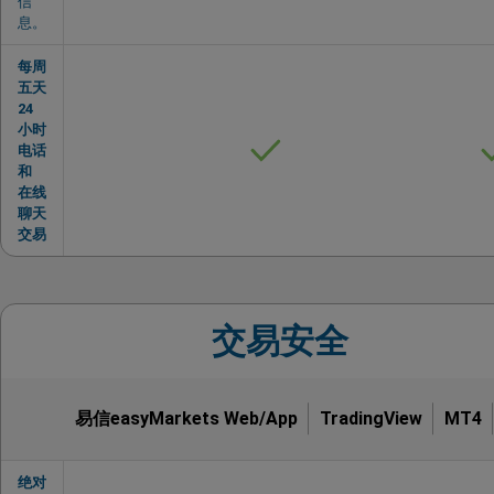
信
息。
每周
五天
24
小时
电话
和
在线
聊天
交易
交易安全
易信easyMarkets Web/App
TradingView
MT4
绝对