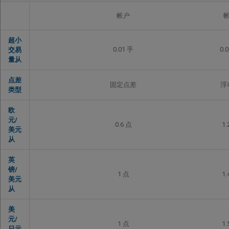
帐户
超小
0.01 手
0.
交易
量从
点差
固定点差
浮
类型
欧
元/
0.6 点
1.
美元
从
英
镑/
1 点
1.
美元
从
美
元/
1 点
1.
日元