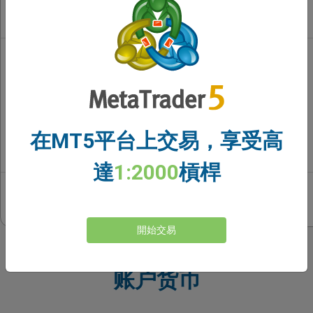
面分
析
每日
邮
件：
交易
中心
提供
的技
在MT5平台上交易，享受高
术面
分析
達
1:2000
槓桿
交易
中心
指标
開始交易
账户货币