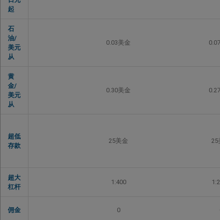
起
石
油/
0.03美金
0.
美元
从
黄
金/
0.30美金
0.
美元
从
超低
25美金
2
存款
超大
1:400
1:
杠杆
佣金
0