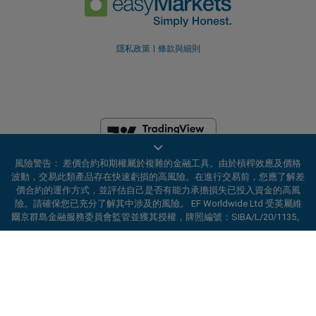
隱私政策
條款與細則
風險警告： 差價合約和期權屬於複雜的金融工具。由於槓桿效應及價格
EF Worldwide Ltd 获英属维尔京群岛金融服务委员会（Financial Services
波動，交易此類產品存在快速虧損的高風險。在進行交易前，您應了解差
Commission）授权并受其监管，牌照编号：SIBA/L/20/1135。
價合約的運作方式，並評估自己是否有能力承擔損失已投入資金的高風
easyMarkets 是 EF Worldwide Ltd 的交易名称，公司注册编号：
險。請確保您已充分了解其中涉及的風險。 EF Worldwide Ltd 受英屬維
2031075。本网站由 EF Worldwide Limited 运营，该公司隶属于 Blue
爾京群島金融服務委員會監管並獲其授權，牌照編號：SIBA/L/20/1135。
Capital Markets Group。本网站不面向日本和印度居民。
ard_arrow_left
ard_arrow_left
ard_arrow_left
ard_arrow_left
ard_arrow_left
ard_arrow_left
ard_arrow_left
與我們在線溝通
與我們在線溝通
請發送訊息給我們
聯絡我們
與我們在線溝通
與我們在線溝通
與我們在線溝通
受限地区：
EF Worldwide Ltd 不向某些地区的居民提供服务，包括美
国、以色列、加拿大不列颠哥伦比亚省、马尼托巴省、魁北克省、安大略
省、阿富汗、白俄罗斯、古巴、伊朗、利比亚、缅甸、尼加拉瓜、朝鲜、
你好！歡迎造訪易信easyMarkets。如果有
MSN訊息
call
WhatsApp
巴拿马、俄罗斯联邦、塞舌尔和委内瑞拉。
1. 掃描下面的二維碼
任何疑問，或需要協助，請隨時聯繫我們，希
望你在我們的網站上獲得愉快的體驗。
easyMarkets 是注册商标。版权所有 © 2001– 2026。保留所有权利。
1. 將以下
easyMarkets
號碼新增至您的聯絡