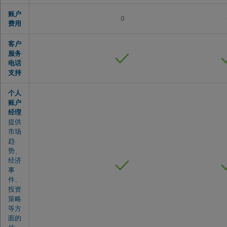
账户
0
费用
客户
服务
电话
支持
个人
账户
经理
提供
市场
趋
势、
经济
事
件、
投资
策略
等方
面的