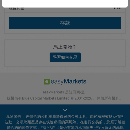
總權利金
0.00
存款
馬上開始？
學習如何交易
easyMarkets 是註冊商標。
版權所有Blue Capital Markets Limited © 2001-2026 。保留所有權利。
風險警告： 差價合約和期權屬於複雜的金融工具。由於槓桿效應及價格
波動，交易此類產品存在快速虧損的高風險。在進行交易前，您應了解差
價合約的運作方式，並評估自己是否有能力承擔損失已投入資金的高風