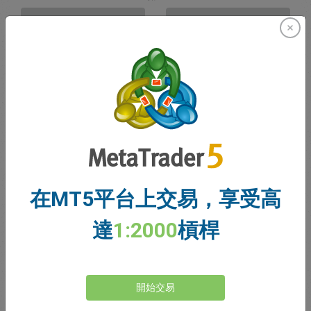
賣出
買入
資金充足
停損價格
止盈價格
註冊交易帳戶
在MT5平台上交易，享受高
帳戶管理
達
1:2000
槓桿
帳戶
帳戶餘額
0.00
開始交易
我的贈金
0.00
未結利潤/虧損總額
0.00