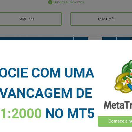
Fundos Suficientes
Stop Loss
Take Profit
CIAS DO MERCADO
Veja mais >
OCIE COM UMA
VANCAGEM DE
1:2000
NO MT5
Comece a ne