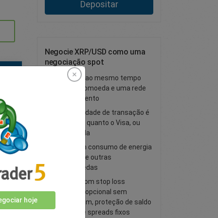
Depositar
Negocie XRP/USD como uma
negociação spot
A Ripple é ao mesmo tempo
uma criptomoeda e uma rede
de pagamento
Sua velocidade de transação é
tão rápida quanto o Visa, ou
mais rápida
Possui um consumo de energia
do que o de outras
criptomoedas
Negocie com stop loss
garantido opcional sem
gociar hoje
derrapagem, proteção de saldo
negativo e spreads fixos