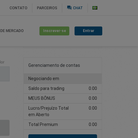
question_answer
CONTATO
PARCEIROS
CHAT
Inscrever-se
Entrar
 DE MERCADO
Criar Conta de Trading
lor
Gerenciamento de contas
Negociando em
Saldo para trading
0.00
MEUS BÔNUS
0.00
Lucro/Prejuízo Total
0.00
em Aberto
Total Premium
0.00