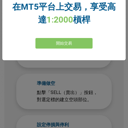
註冊並透過網頁或行動裝置登
在MT5平台上交易，享受高
入你的 easyMarkets 帳戶。
達
1:2000
槓桿
選擇你的交易標的
開始交易
我們提供 275+ 種可交易標
的，包括外匯、加密貨幣、股
票、指數、商品與金屬。
準備做空
點擊「SELL（賣出）」按鈕，
對選定標的建立空頭部位。
設定停損與停利