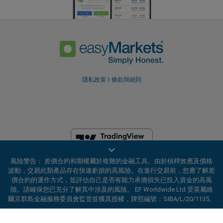
隱私政策
條款與細則
風險警告： 差價合約和期權屬於複雜的金融工具。由於槓桿效應及價格
EF Worldwide Ltd 获英属维尔京群岛金融服务委员会（Financial Services
波動，交易此類產品存在快速虧損的高風險。在進行交易前，您應了解差
Commission）授权并受其监管，牌照编号：SIBA/L/20/1135。
價合約的運作方式，並評估自己是否有能力承擔損失已投入資金的高風
easyMarkets 是 EF Worldwide Ltd 的交易名称，公司注册编号：
險。請確保您已充分了解其中涉及的風險。 EF Worldwide Ltd 受英屬維
2031075。本网站由 EF Worldwide Limited 运营，该公司隶属于 Blue
爾京群島金融服務委員會監管並獲其授權，牌照編號：SIBA/L/20/1135。
Capital Markets Group。本网站不面向日本和印度居民。
ard_arrow_left
ard_arrow_left
ard_arrow_left
ard_arrow_left
ard_arrow_left
ard_arrow_left
ard_arrow_left
與我們在線溝通
與我們在線溝通
請發送訊息給我們
聯絡我們
與我們在線溝通
與我們在線溝通
與我們在線溝通
受限地区：
EF Worldwide Ltd 不向某些地区的居民提供服务，包括美