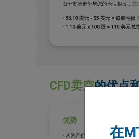
由于市场走势与您的仓位相反，您
•
56.10 美元 - 55 美元 = 每股亏损 
•
1.10 美元 x 100 股 = 110 美元
CFD卖空
的优点
优势
在M
•
从资产价格下跌中获利。