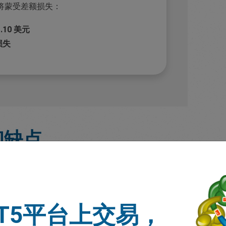
将蒙受差额损失：
1.10 美元
总损失
和缺点
T5平台上交易，