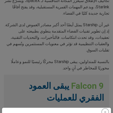
تكاليف الإطلاق سيعزز المكانة التنافسية لـ SpaceX، ويسرّع نشر
Starlink، ويدعم المهمات القمرية المستقبلية، وقد يفتح آفاقًا
تجارية جديدة كليًا في الفضاء.
غير أن Starship يمثل أيضًا أحد أكبر مصادر الغموض لدى الشركة.
إذ إن تطوير تقنيات الفضاء المتقدمة ينطوي بطبيعته على
تعقيدات، وقد تحدث انتكاسات. فالتأخيرات، والتحديات التقنية،
والعقبات التنظيمية قد تؤثر في معنويات المستثمرين وتُسهم في
تقلبات السوق.
بالنسبة للمتداولين، يبقى Starship محركًا رئيسيًا للنمو وعاملًا
محوريًا للمخاطر في آنٍ واحد.
Falcon 9
يبقى العمود
الفقري للعمليات
في حين يمثل Starship المستقبل، يواصل Falcon 9 دفع