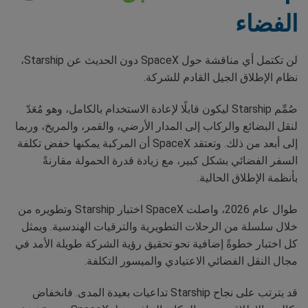
الفضاء
لن تكتمل أي مناقشة حول SpaceX دون الحديث عن Starship،
نظام الإطلاق الجيل القادم للشركة.
صُمِّم Starship ليكون قابلًا لإعادة الاستخدام بالكامل، وهو مُعَدّ
لنقل البضائع والركاب إلى المدار الأرضي، والقمر، والمريخ، وربما
إلى أبعد من ذلك. وتعتقد SpaceX أن المركبة يمكنها خفض تكلفة
السفر الفضائي بشكل كبير، مع زيادة قدرة الحمولة مقارنةً
بأنظمة الإطلاق الحالية.
طوال عام 2026، واصلت SpaceX اختبار Starship وتطويره من
خلال سلسلة من الرحلات التطويرية والترقيات الهندسية. ويمثل
كل اختبار خطوةً إضافية نحو تحقيق رؤية الشركة طويلة الأمد في
مجال النقل الفضائي الاعتيادي والميسور التكلفة.
قد يترتب على نجاح Starship تداعيات بعيدة المدى. فانخفاض