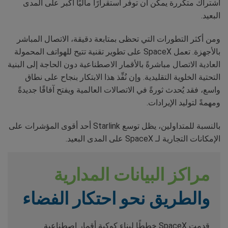
اشتراك متكررة يمكن أن توفر استقرارًا ماليًا أكبر على المدى
البعيد.
ومن أكثر التطورات التي تحظى بمتابعة دقيقة، الاتصال المباشر
بالأجهزة. تعمل SpaceX على تطوير تقنية تتيح للهواتف المحمولة
العادية الاتصال مباشرةً بالأقمار الاصطناعية دون الحاجة إلى البنية
التحتية الخلوية التقليدية. وإن نُفِّذ هذا الابتكار بنجاح على نطاق
واسع، فقد يُحدث ثورةً في الاتصالات العالمية ويفتح آفاقًا جديدةً
ومهمةً لتوليد الإيرادات.
بالنسبة للمتداولين، يظل توسع Starlink أحد أقوى المؤشرات على
الإمكانات التجارية لـ SpaceX على المدى البعيد.
مراكز البيانات المدارية
والطريق نحو احتكار الفضاء
قدمت SpaceX خططًا لبناء كوكبة أقمار اصطناعية