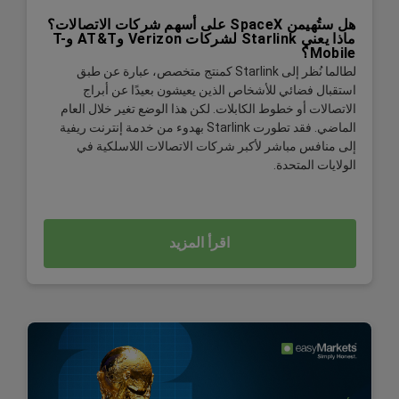
هل ستُهيمن SpaceX على أسهم شركات الاتصالات؟
ماذا يعني Starlink لشركات Verizon وAT&T وT-
Mobile؟
لطالما نُظر إلى Starlink كمنتج متخصص، عبارة عن طبق
استقبال فضائي للأشخاص الذين يعيشون بعيدًا عن أبراج
الاتصالات أو خطوط الكابلات. لكن هذا الوضع تغير خلال العام
الماضي. فقد تطورت Starlink بهدوء من خدمة إنترنت ريفية
إلى منافس مباشر لأكبر شركات الاتصالات اللاسلكية في
الولايات المتحدة.
اقرأ المزيد