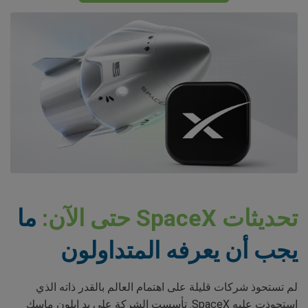
تحديثات SpaceX حتى الآن:
ما
يجب أن يعرفه المتداولون
لم تستحوذ شركات قليلة على اهتمام العالم بالقدر ذاته الذي
استحوذت عليه SpaceX. تأسست الشركة على يد إيلون ماسك