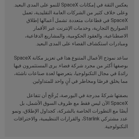
يعكس الثقة في إمكانات SpaceX للنمو على المدى البعيد.
وعلى خلاف كثير من الشركات العامة التقليدية، تعمل
SpaceX في قطاعات متعددة. تشمل أعمالها إطلاق
الصواريخ التجارية، وخدمات الإنترنت عبر الأقمار
الاصطناعية، والعقود الحكومية، والمشاريع الدفاعية،
ومبادرات استكشاف الفضاء على المدى البعيد.
ساعد نموذج الأعمال المتنوع هذا في تعزيز مكانة SpaceX
بوصفها أكثر من مجرد شركة فضاء. يرى المستثمرون فيها
رائدةً في مجال التكنولوجيا، بتعرضها لعدة صناعات ناشئة،
مما يخلق فرصًا ومخاطر في آنٍ واحد للمتداولين.
بصفتها شركةً مدرجة في البورصة، يُرجَّح أن تتفاعل
SpaceX الآن ليس فقط مع ظروف السوق الأشمل، بل
أيضًا مع التطورات الخاصة بالشركة، كجداول الإطلاق، ونمو
عدد مشتركي Starlink، والقرارات التنظيمية، والاختراقات
التكنولوجية.