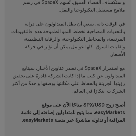
واستكشاف الفضاء العميق، تُسهم SpaceX في رسم
ملامح مستقبل التكنولوجيا والنقل.
في الوقت ذاته، ينبغي أن يظل المتداولون على دراية
بالتحديات المصاحبة لخطط النمو الطموحة هذه. فالتقييمات
المرتفعة، والمخاطر التكنولوجية، والرقابة التنظيمية،
وتقلبات السوق، كلها عوامل يمكن أن تؤثر في حركة
الأسعار.
مع استمرار SpaceX في تصدر عناوين الأخبار، سيتابع
المتداولون عن كثب ما إذا كانت الشركة قادرةً على تحقيق
رؤيتها الجريئة والحفاظ على مكانتها بوصفها واحدةً من أكثر
الشركات ابتكارًا في العالم.
أصبح زوج SPX/USD متاحًا الآن على موقع
easyMarkets، مما يتيح للمتداولين إضافته إلى قائمة
المراقبة أو تداوله مباشرةً عبر منصة easyMarkets.