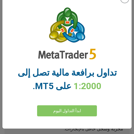
نجاح SpaceX الراهن.
أصبح الصاروخ القابل لإعادة الاستخدام أحد أكثر مركبات
الإطلاق موثوقيةً في الصناعة، إذ يدعم نشر الأقمار
الاصطناعية التجارية، ومهمات ناسا، وإطلاقات Starlink،
والعمليات الأمنية الوطنية. وقد أسهمت قدرته على إعادة
استخدام المعززات بشكل متكرر في خفض تكاليف الإطلاق
بشكل ملحوظ، وساعدت على تعزيز مكانة SpaceX
بوصفها اللاعب المهيمن في سوق الإطلاق العالمية.
تداول برافعة مالية تصل إلى
تُظهر وتيرة الإطلاق المنتظمة للشركة قوةً تشغيليةً وتوفر
1:2000
على MT5.
تدفقًا مستمرًا من النشاط التجاري. وكل مهمة ناجحة تعزز
سمعة SpaceX في الموثوقية والتنفيذ.
بالنسبة للمستثمرين والمتداولين، يُذكّر Falcon 9 بأن تقييم
ابدأ التداول اليوم
SpaceX لا يستند فقط إلى الطموحات المستقبلية.
فالشركة تدير بالفعل أعمالًا تجاريةً ناجحةً للغاية مع تقنية
مجرّبة وسجل حافل بالإنجازات.