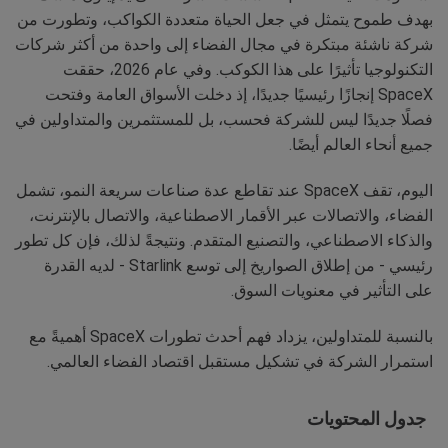
بهدف طموح يتمثل في جعل الحياة متعددة الكواكب، وتطورت من
شركة ناشئة مبتكرة في مجال الفضاء إلى واحدة من أكثر شركات
التكنولوجيا تأثيرًا على هذا الكوكب. وفي عام 2026، حققت
SpaceX إنجازًا رئيسيًا جديدًا، إذ دخلت الأسواق العامة وفتحت
فصلًا جديدًا ليس للشركة فحسب، بل للمستثمرين والمتداولين في
جميع أنحاء العالم أيضًا.
اليوم، تقف SpaceX عند تقاطع عدة صناعات سريعة النمو، تشمل
الفضاء، والاتصالات عبر الأقمار الاصطناعية، والاتصال بالإنترنت،
والذكاء الاصطناعي، والتصنيع المتقدم. ونتيجةً لذلك، فإن كل تطور
رئيسي - من إطلاق الصواريخ إلى توسع Starlink - لديه القدرة
على التأثير في معنويات السوق.
بالنسبة للمتداولين، يزداد فهم أحدث تطورات SpaceX أهميةً مع
استمرار الشركة في تشكيل مستقبل اقتصاد الفضاء العالمي.
جدول المحتويات