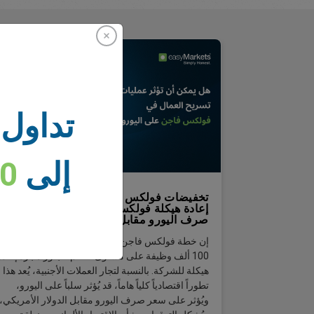
تداول 
إلى
00
تخفيضات فولكس فاجن للوظائف: ماذا تعني
إعادة هيكلة فولكس فاجن لليورو وسعر
صرف اليورو مقابل الدولار الأمريكي؟
إن خطة فولكس فاجن المحتملة لخفض ما يصل إلى
100 ألف وظيفة على مستوى العالم تتجاوز مجرد إعادة
هيكلة للشركة. بالنسبة لتجار العملات الأجنبية، يُعد هذا
تطوراً اقتصادياً كلياً هاماً، قد يُؤثر سلباً على اليورو،
ويُؤثر على سعر صرف اليورو مقابل الدولار الأمريكي،