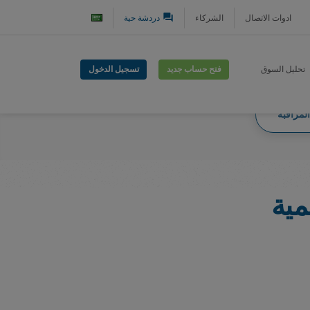
question_answer
ادوات الاتصال
الشركاء
دردشة حية
فتح حساب جديد
تسجيل الدخول
تحليل السوق
لمراقبة
مية