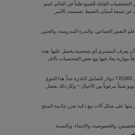
الشخصيات القابلة للجمع طلباً في العالم. اسم
شف عن تسعة أسنان بالضبط. تصميمه، الآسر
لم النفس الجماعي، والندرة المدروسة، والحنين
 أن يعرف المشتري أي شخصية يحصل عليها. هذه
لشراء المتكرر بحثاً عن الإصدارات النادرة (التي تظهر بنسبة 1 إلى 72)، وخلقت سوقاً موازية يعاد فيها بيع بعض الشخصيات بآلاف
يوجد اليوم أكثر من 300 إصدار مختلف من لابوبو، بأسعار تتراوح بين 15 دولاراً للمجسمات الصغيرة بحجم 3 بوصات، وحتى 170,000 دولار للتماثيل النادرة جداً. هذا التنوع
 لابوبو شيئاً مرغوباً بين الأجيال – وكل ذلك بفضل
ملوك للشركة و90 موقعاً في الولايات المتحدة، كثير منها على شكل آلات بيع ذكية تعزز جاذبية المنتج
لتخصيص، والخصوصية، والانتماء. وبالنسبة
ر.