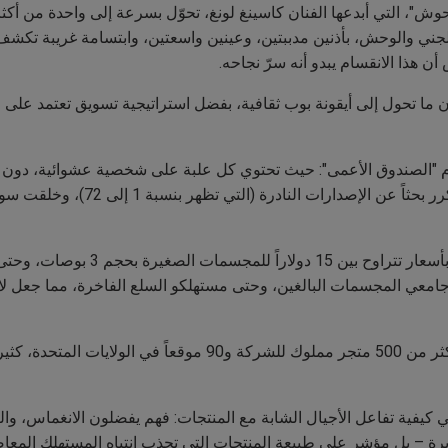
، التي أبدعها الفنان كاسينغ لونغ، تحوّل بسرعة إلى واحدة من أكثر 
الجني والوحش، بأذنين مدببتين، وعينين واسعتين، وابتسامة غريبة تك
ن هذا الانقسام يبدو أنه سرّ نجاحه.
ا تحول إلى أيقونة بوب ثقافية، بفضل استراتيجية تسويق تعتمد على ع
وم "الصندوق الأعمى": حيث تحتوي كل علبة على شخصية عشوائية، دون
العشوائية غذّت رغبة المستهلكين في ا
من الأطفال، وجامعي المجسمات البالغين، وحتى مستهلكو السلع الفاخرة، مما جعل
توسعت العلامة التجارية سريعاً خارج الصين، مع أكثر من 500 متجر م
ي كيفية تفاعل الأجيال الشابة مع المنتجات: فهم يفضلون الانغماس، وا
ة – بل مؤشر على طبيعة المنتجات التي تجذب انتباه المستهلك المعاص