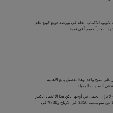
و الثقافي مجرد ضجيج إعلامي، لولا الأرقام اللافتة التي تدعمه. فقد طُرحت شركة Pop Mart، موزعة لابوبو، للاكتتاب العام في بورصة هونغ كونغ عام
مما يكشف عن اعتماد كبير على منتج واحد. وهذا تفصيل بالغ الأهمية
ة في السنوات المقبلة.
ر دولار من أصل 1.8 مليار في عام 2024) جاءت من الصين، حيث لا تزال الحمى في أوجها. لكن هذا الاعتماد الكبير
على السوق الصينية بدأ يثير بعض القلق. فبرغم الأرباح القوية، تراجع سهم Pop Mart بنسبة 4.89% في 16 يوليو بعد إعلانها عن نمو بنسبة 350% في الأرباح و200% في