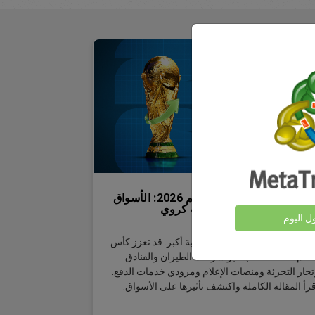
الأثر الاقتصادي لكأس العالم 2026: الأسواق
لتي تتحرك خلف أكبر حدث كروي
ول اليوم
لف كل مباراة، هناك قصة تجارية أكبر. قد تعزز كأس
العالم 2026 الطلب عبر شركات الطيران والفنادق
تجار التجزئة ومنصات الإعلام ومزودي خدمات الدفع.
قرأ المقالة الكاملة واكتشف تأثيرها على الأسواق.