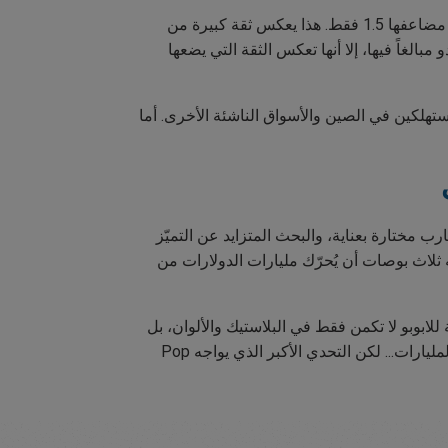
يتم تداول سهم Pop Mart حالياً عند مضاعف سعر إلى مبيعات يبلغ 6، وهو أعلى بكثير من شركات مثل Mattel التي يبلغ مضاعفها 1.5 فقط. هذا يعكس ثقة كبيرة من
الغاً فيها، إلا أنها تعكس الثقة التي يضعها
تهلكين في الصين والأسواق الناشئة الأخرى. أما
ب مختارة بعناية، والبحث المتزايد عن التميّز
لاث بوصات أن يُحرّك مليارات الدولارات من
قيمة الحقيقية للابوبو لا تكمن فقط في البلاستيك والألوان، بل
في قدرتها على عكس نبض اللحظة ثقافياً واقتصادياً. إن صعود لابوبو يثبت أن الحنين إلى الماضي والتفرّد يمكن أن يحركا المليارات... لكن التحدي الأكبر الذي يواجه Pop