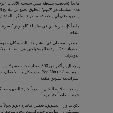
ما بدأ كشخصية بسيطة ضمن سلسلة الألعاب "الوحوش"
هذه السلسلة هو "لابوبو": مخلوق يجمع بين ملامح 
والغريب في آنٍ واحد، قسم الآراء... ولكن، المدهش أ
ما بدأ كإصدار عادي في سلسلة "الوحوش"، سرعان م
الثقافي.
العنصر المفصلي في انتشار هذه الدمية كان مفه
الدولارات.
سمح لشركة Pop Mart بجذب كل 
استراتيجية تسويق متقنة.
وتمنحه طابعاً أكثر مرحاً.
لكن ما وراء التسويق، تعكس ظاهرة لابوبو تحولاً ف
للمستثمرين الواعين، فهذه ليست مجرد موضة عابر