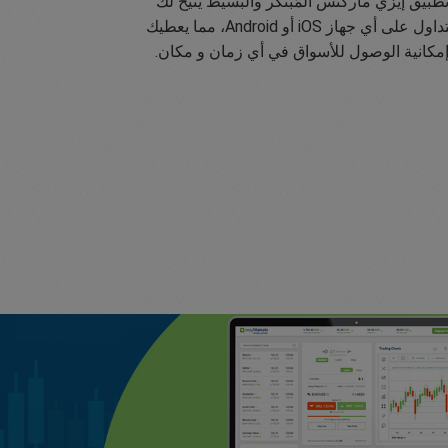
طبيق إيزي ماركتس المُبتكر والبسيط يتيح لك
التداول على أي جهاز iOS أو Android، مما يعطيك
مكانية الوصول للأسواق في أي زمان و مكان.