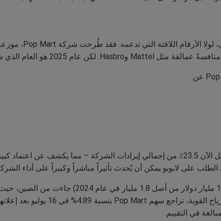
قد يُظن أن تأثير لابوب
لكن أبرز ما يهم المتداولين: دمية لابوبو أصبحت تمثل الآن 23.5٪ من إجمالي إيرادات الشركة – 
طلب على لابوبو يمكن أن يُحدث تأثيراً مباشراً وكبيراً على أداء الشرك
وتجدر الإشارة إلى أن معظم المبيعات (أكثر من 1.1 مليا
بالغة في التقييم.