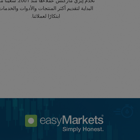
تخدم إيزي ماركتس عملاءها منذ 2001. سع
البداية لتقديم أكثر المنتجات والأدوات والخدمات
ابتكارًا لعملائنا.