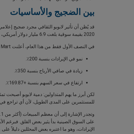
بين الضجيج والأساسيات
2020 بقيمة سوقية بلغت 6.9 مليار دولار أمريكي، منافسةً عمالقة مثل Mattel وHasbro. لكن عام 2025 هو العام الذي شهد انفجاراً حقيقياً في نموها.
في النصف الأول فقط من هذا العام، أعلنت Pop Mart عن:
نمو في الإيرادات بنسبة 200٪.
زيادة في صافي الأرباح بنسبة 350٪.
ارتفاع في سعر السهم بنسبة +169.87٪.
للمستثمرين على المدى الطويل، لأن أي تراجع في ال
الإيرادات، وهو ما اعتبره بعض المحللين دليلاً على م