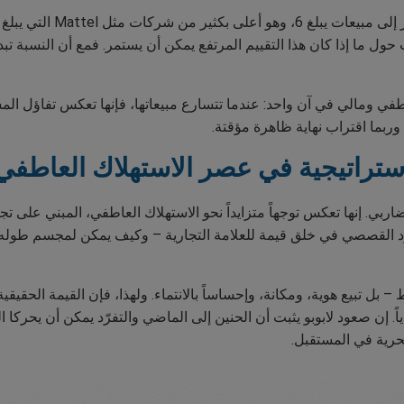
 ما إذا كان هذا التقييم المرتفع يمكن أن يستمر. فمع أن النسبة تبدو مب
طفي ومالي في آن واحد: عندما تتسارع مبيعاتها، فإنها تعكس تفاؤل المس
وربما اقتراب نهاية ظاهرة مؤقتة.
لاستراتيجية في عصر الاستهلاك العاطفي
ي. إنها تعكس توجهاً متزايداً نحو الاستهلاك العاطفي، المبني على تجار
رد القصصي في خلق قيمة للعلامة التجارية – وكيف يمكن لمجسم طوله ث
ن Pop Mart لا تبيع ألعاباً فقط – بل تبيع هوية، ومكانة، وإحساساً بالانتماء. ولهذا، فإن ال