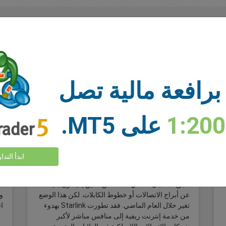
برافعة مالية تصل
1:20
على MT5.
هل ستُهيمن SpaceX على أسهم شركات
الاتصالات؟ ماذا يعني Starlink لشركات
ا
ابدأ التدا
Verizon وAT&T وT-Mobile؟
لطالما نُظر إلى Starlink كمنتج متخصص، عبارة عن
خ
طبق استقبال فضائي للأشخاص الذين يعيشون بعيدًا
عن أبراج الاتصالات أو خطوط الكابلات. لكن هذا الوضع
و
تغير خلال العام الماضي. فقد تطورت Starlink بهدوء
ا
من خدمة إنترنت ريفية إلى منافس مباشر لأكبر