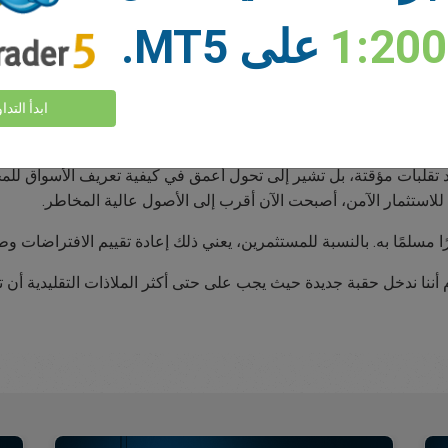
ا، لا سيما خلال فترات الركود العالمي. وقد جعلتها قابلية التنبؤ بها وسيا
1:20
على MT5.
ور أصبح الآن في خطر.
ابدأ التدا
شأن "الأصول الآمنة".
قلبات مؤقتة، بل تشير إلى تحول أعمق في كيفية تعريف الأسواق للمخ
ية للاستثمار الآمن، أصبحت الآن أقرب إلى الأصول عالية المخاطر.
أمرًا مسلمًا به. بالنسبة للمستثمرين، يعني ذلك إعادة تقييم الافتراضات 
م أننا ندخل حقبة جديدة حيث يجب على حتى أكثر الملاذات التقليدية أ