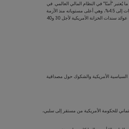
 منذ أكثر من 15 عامًا، مما هزّ الافتراضات حول ما يُعتبر "آمنًا" في النظام المالي العالمي. في
الولايات المتحدة، بلغ عائد سندات الخزانة الأمريكية لأجل 30 عامًا 5%، وارتفع عائد سندات الخزانة الأمريكية لأجل 10 سنوات إلى 4.5%، وهي أعلى مستوياته منذ الأزمة
المالية عام 2008. وفي المحيط الهادئ، ارتفعت عوائد سندات الخزانة اليابانية لأجل 10 سنوات إلى 1.575%، بينما تجاوزت عوائد سندات الخزانة الأمريكية لأجل 30 و40
بات السياسية الأمريكية والشكوك حول مصداقية
ائتماني للحكومة الأمريكية من مستقر إلى سلبي،