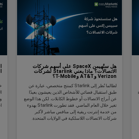
هل ستُهيمن SpaceX على أسهم شركات
الاتصالات؟ ماذا يعني Starlink لشركات
ا
Verizon وAT&T وT-Mobile؟
لطالما نُظر إلى Starlink كمنتج متخصص، عبارة عن
خ
طبق استقبال فضائي للأشخاص الذين يعيشون بعيدًا
عن أبراج الاتصالات أو خطوط الكابلات. لكن هذا الوضع
و
تغير خلال العام الماضي. فقد تطورت Starlink بهدوء
ا
من خدمة إنترنت ريفية إلى منافس مباشر لأكبر
شركات الاتصالات اللاسلكية في الولايات المتحدة.