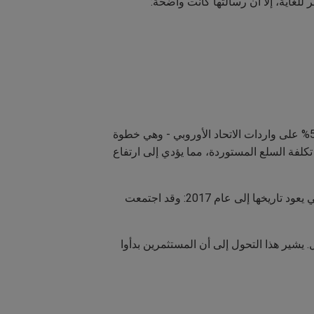
أجّجت المخاطر السياسية الوضع في 23 مايو/أيار، عندما طرح الرئيس دونالد ترامب فكرة فرض رسوم جمركية بنسبة 50% على واردات الاتحاد الأوروبي - وهي خطوة
 ترتفع تكلفة السلع المستوردة، مما يؤدي إلى ارتفاع
جاء كل هذا في ظل استمرار الجمود في الكونغرس بشأن سقف الدين، وعدم اليقين المحيط بتجديد السياسة الضريبية التي يعود تاريخها إلى عام 2017: وقد اجتمعت
. يشير هذا التحول إلى أن المستثمرين بدأوا