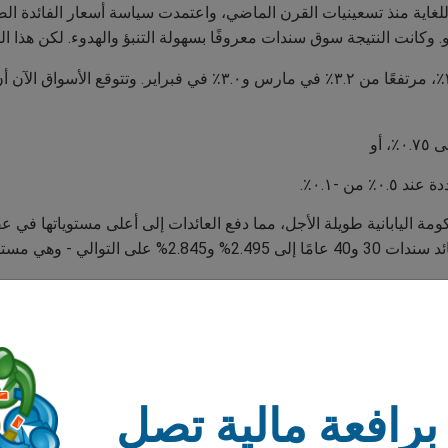
أخيرًا، بدأ التضخم يكتسب زخمًا في اليابان عند ٣.٥٪، مرتفعًا من ٣.٢٪ في
من -٠.١٪.
ة اليابانية طويلة الأجل، مما دفع العائدات إلى أعلى مستوياتها في عق
برافعة مالية تصل