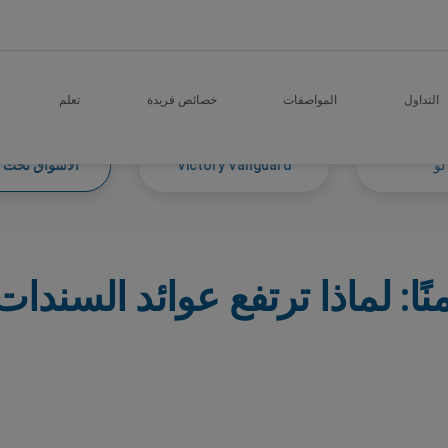
التداول
المواصفات
خصائص فريدة
تعلم
لو
Victory Vanguard
الأسواق تحت ا
نًا: لماذا ترتفع عوائد السندات 