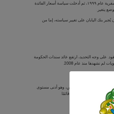
لعقود، حافظت اليابان على أسعار فائدة منخفضة للغاية منذ تسعينيات القرن الماضي، واعتمدت سياسة أسعار الفائدة الصفرية عام ١٩٩٩، ثم أدخلت سياسة أسعار الفائدة
 مارس و٣.٠٪ في فبراير. وتتوقع الأسواق الآن أن يُجبر بنك اليابان على تغيير سياسته، إما من
ود. على وجه التحديد، ارتفع عائد سندات الحكومة
تفاقم الوضع عندما شهد مزاد السندات الحكومية طلبًا ضعيفًا بشكل غير معتاد، حيث انخفضت نسبة العرض إلى التغطية إلى 2.21، من 2.92 في مارس، وهو أدنى مستوى