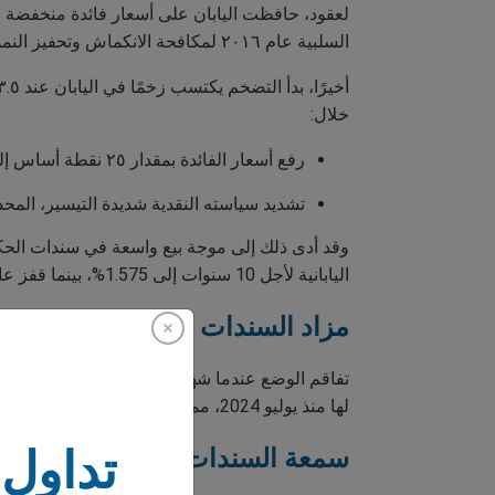
السلبية عام ٢٠١٦ لمكافحة الانكماش وتحفيز النمو. وكانت النتيجة سوق سندات معروفًا بسهولة التنبؤ والهدوء. لكن هذا الوضع يتغير.
خلال:
رفع أسعار الفائدة بمقدار ٢٥ نقطة أساس إلى ٠.٧٥٪، أو
تشديد سياسته النقدية شديدة التيسير، المحددة عند ٠.٥٪ 
وقد أدى ذلك إلى موجة بيع واسعة في سندات الحكوم
اليابانية لأجل 10 سنوات إلى 1.575%، بينما قفز عائد سندات 30 و40 عامًا إلى 2.495% و2.845% على التوالي - وهي مستويات لم نشهدها منذ عام 2008.
مزاد السندات الحكومية
لها منذ يوليو 2024، مما زاد من اهتزاز الثقة. ساعد الانخفاض المحتمل في إصدار السندات لاحقًا على تهدئة العوائد قليلاً، لكن التحول الأساسي لا يزال قائمًا.
تداول 
سمعة السندات اليابانية