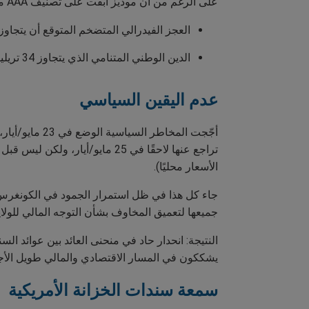
على الرغم من أن موديز أبقت على تصنيف AAA من الدرجة الأولى، مما يشير إلى أن الحكومة الأمريكية منخفضة المخاطر للغاية، إلا أن رسالتها كانت واضحة:
العجز الفيدرالي المتضخم المتوقع أن يتجاوز 1.8 تريليون دولار هذا العام، 
الدين الوطني المتنامي الذي يتجاوز 34 تريليون دولار، كلاهما يُضعف ثقة المستثمرين.
عدم اليقين السياسي
تراجع عنها لاحقًا في 25 مايو/
الأسعار محليًا).
جميعها لتعميق المخاوف بشأن التوجه المالي للولاي
النتيجة: انحدار حاد في منحنى العائد بين عوائد ال
يشككون في المسار الاقتصادي والمالي طويل الأجل
سمعة سندات الخزانة الأمريكية