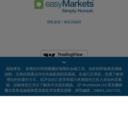
隱私政策
條款與細則
風險警告： 差價合約和期權屬於複雜的金融工具。由於槓桿效應及價格
EF Worldwide Ltd 获英属维尔京群岛金融服务委员会（Financial Services
波動，交易此類產品存在快速虧損的高風險。在進行交易前，您應了解差
Commission）授权并受其监管，牌照编号：SIBA/L/20/1135。
價合約的運作方式，並評估自己是否有能力承擔損失已投入資金的高風
easyMarkets 是 EF Worldwide Ltd 的交易名称，公司注册编号：
險。請確保您已充分了解其中涉及的風險。 EF Worldwide Ltd 受英屬維
2031075。本网站由 EF Worldwide Limited 运营，该公司隶属于 Blue
爾京群島金融服務委員會監管並獲其授權，牌照編號：SIBA/L/20/1135。
Capital Markets Group。本网站不面向日本和印度居民。
ard_arrow_left
ard_arrow_left
ard_arrow_left
ard_arrow_left
ard_arrow_left
ard_arrow_left
ard_arrow_left
與我們在線溝通
與我們在線溝通
請發送訊息給我們
聯絡我們
與我們在線溝通
與我們在線溝通
與我們在線溝通
受限地区：
EF Worldwide Ltd 不向某些地区的居民提供服务，包括美
国、以色列、加拿大不列颠哥伦比亚省、马尼托巴省、魁北克省、安大略
省、阿富汗、白俄罗斯、古巴、伊朗、利比亚、缅甸、尼加拉瓜、朝鲜、
你好！歡迎造訪易信easyMarkets。如果有
MSN訊息
call
WhatsApp
巴拿马、俄罗斯联邦、塞舌尔和委内瑞拉。
1. 掃描下面的二維碼
任何疑問，或需要協助，請隨時聯繫我們，希
望你在我們的網站上獲得愉快的體驗。
easyMarkets 是注册商标。版权所有 © 2001– 2026。保留所有权利。