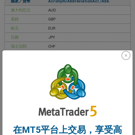
國家／貨幣
Acronym/AbbreviationAcr./Abb.
澳大利亞元
AUD
英鎊
GBP
歐元
EUR
日圓
JPY
瑞士法郎
CHF
美元
USD
阿富汗尼
AFN
查看全部
為何
貨幣代碼
在交易中
很重要
在MT5平台上交易，享受高
無論你是初學者或資深外匯交易者，理解貨幣代碼都