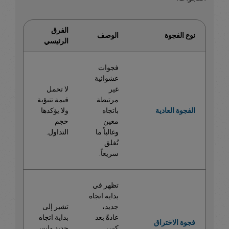
الفرق
نوع الفجوة
الوصف
الرئيسي
فجوات
عشوائية
غير
لا تحمل
مرتبطة
قيمة تنبؤية
الفجوة العادية
باتجاه
ولا يؤكدها
معين
حجم
وغالباً ما
التداول.
تُغلق
سريعاً.
تظهر في
بداية اتجاه
جديد،
تشير إلى
عادةً بعد
بداية اتجاه
فجوة الاختراق
كسر
جديد وليس