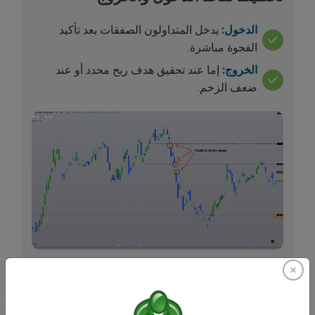
الدخول:
يدخل المتداولون الصفقات بعد تأكيد
الفجوة مباشرة.
الخروج:
إما عند تحقيق هدف ربح محدد أو عند
ضعف الزخم.
الدمج مع المؤشرات الفنية
للتحقق من صحة الفجوة، قد يستخدم المتداولون أيضاً: