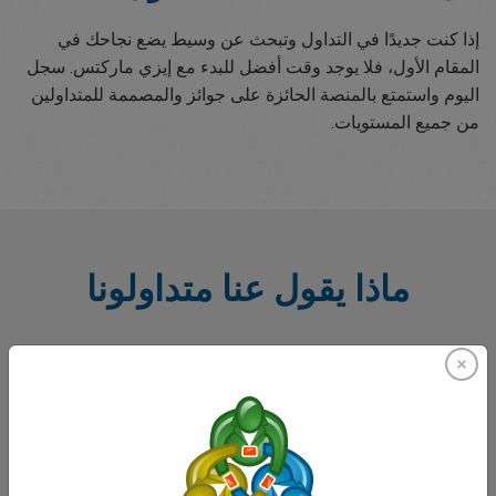
إذا كنت جديدًا في التداول وتبحث عن وسيط يضع نجاحك في
المقام الأول، فلا يوجد وقت أفضل للبدء مع إيزي ماركتس. سجل
اليوم واستمتع بالمنصة الحائزة على جوائز والمصممة للمتداولين
من جميع المستويات.
ماذا يقول عنا متداولونا