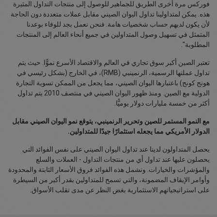
فوركس مرة أخرى الطريق للجماهير للوصول إلى منتجات التداول المثيرة
هذه. يمكن لمتداولينا تداول اليوان الصيني مقابل عملات متعددة دون الحاجة
لأن يكون لديهم حساب شخصيات هامة. فنحن نعمل بجد للوفاء بوعدنا
المتمثل في تسهيل وصول المتداولين في جميع أنحاء العالم إلى المنتجات
المطلوبة".
تعتبر الصين أكبر سوق تجاري في العالم والاقتصاد الأسرع نموًّا. حيث يتم
تداول عملتها الرسمية، الرنمينبي (RMB)، في الخارج (بشكل رئيسي في
هونج كونج) باعتبارها اليوان الصيني، مما يجعل من الممكن تسوية التجارة
الدولية مع الصين. ومنذ ظهور اليوان الصيني في منتصف 2010 يتم تداول
أكثر من خمسة مليارات دولار يوميًّا.
مع النمو المستمر للصين وتحرير الرنمينبي، يتوقع نمو اليوان الصيني مقابل
الدولار الأمريكي مما يجعله استثمارًا جيدًا للمتداولين.
يحصل المتداولون لدينا عند تداول اليوان الصيني على نفس الفوائد التي
يحصلون عليها عند تداول أي من منتجات التداول - العملات والسلع
والمؤشرات والخيارات. وتشمل هذه الفوائد فروق الأسعار الثابتة والمحدودة
وأوامر الإيقاف المضمونة، والتي تسمح للمتداولين بقدر أكبر من السيطرة
على استراتيجياتهم الاستثمارية بغض النظر عن مدى تقلب الأسواق.