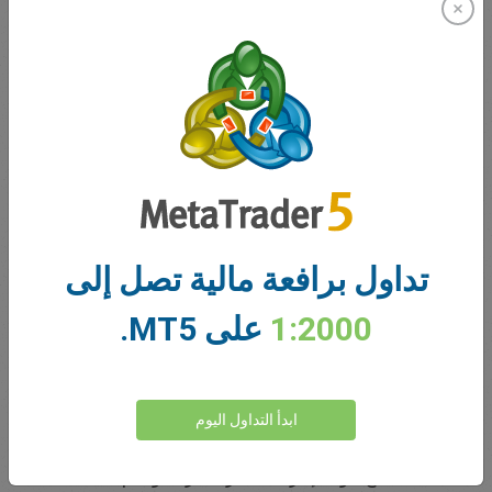
نبتكر منذ 2001
تخدم إيزي ماركتس عملاءها منذ 2001. سعينا منذ البداية لتقديم
أكثر المنتجات والأدوات والخدمات ابتكارًا لعملائنا.
تداول برافعة مالية تصل إلى
1:2000
على MT5.
تقييم 5 نجوم على Trustpilot
ابدأ التداول اليوم
تسعى إيزي ماركتس لتقديم أعلى مستوى ممكن لخدمة العملاء
منذ 2001 مع أدوات إدارة مخاطر حصرية، ودعم عملاء 24/5