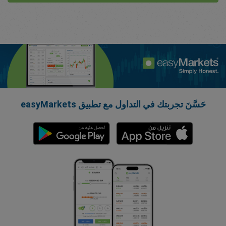
حَسَّنَ تجربتك في التداول مع تطبيق easyMarkets