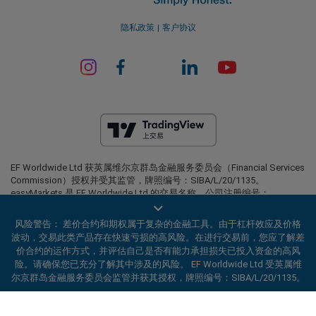
隐私政策
客户协议
EF Worldwide Ltd 获英属维尔京群岛金融服务委员会（Financial Services
Commission）授权并受其监管，牌照编号：SIBA/L/20/1135。
easyMarkets 是 EF Worldwide Ltd 的交易名称，公司注册编号：
2031075。本网站由 EF Worldwide Limited 运营，该公司隶属于 Blue
Capital Markets Group。本网站不面向日本和印度居民。
风险警告： 差价合约和期权属于复杂的金融工具。由于杠杆效应及价格
波动，交易此类产品存在快速亏损的高风险。在进行交易前，您应了解差
受限地区：
EF Worldwide Ltd 不向某些地区的居民提供服务，包括美国、
价合约的运作方式，并评估自己是否有能力承担损失已投入资金的高风
以色列、加拿大不列颠哥伦比亚省、马尼托巴省、魁北克省、安大略省、
阿富汗、白俄罗斯、古巴、伊朗、利比亚、缅甸、尼加拉瓜、朝鲜、巴拿
险。请确保您已充分了解其中涉及的风险。 EF Worldwide Ltd 受英属维
马、俄罗斯联邦、塞舌尔和委内瑞拉。
尔京群岛金融服务委员会监管并获其授权，牌照编号：SIBA/L/20/1135。
easyMarkets 是注册商标。版权所有 © 2001– 2026。保留所有权利。
ard_arrow_left
ard_arrow_left
ard_arrow_left
ard_arrow_left
ard_arrow_left
ard_arrow_left
ard_arrow_left
与我们在线沟通
与我们在线沟通
请发送信息给我们
联系我们
与我们在线沟通
与我们在线沟通
与我们在线沟通