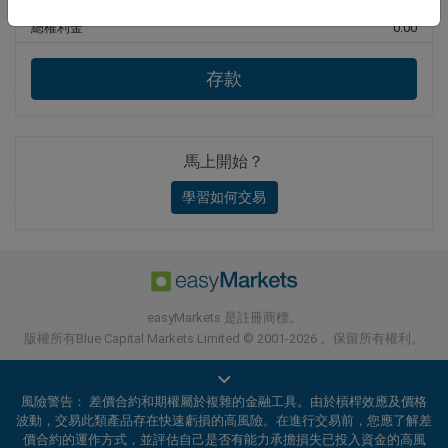
總權利金
0.00
存款
馬上開始？
學習如何交易
easyMarkets 是註冊商標。
版權所有Blue Capital Markets Limited © 2001-2026 。保留所有權利。
風險警告： 差價合約和期權屬於複雜的金融工具。由於槓桿效應及價格
波動，交易此類產品存在快速虧損的高風險。在進行交易前，您應了解差
價合約的運作方式，並評估自己是否有能力承擔損失已投入資金的高風