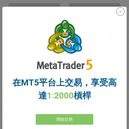
賣出
買入
資金充足
停損價格
止盈價格
註冊交易帳戶
在MT5平台上交易，享受高
帳戶管理
達
1:2000
槓桿
帳戶
帳戶餘額
0.00
開始交易
我的贈金
0.00
未結利潤/虧損總額
0.00