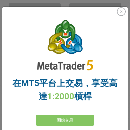
賣出
買入
資金充足
停損價格
止盈價格
註冊交易帳戶
在MT5平台上交易，享受高
帳戶管理
達
1:2000
槓桿
帳戶
帳戶餘額
0.00
開始交易
我的贈金
0.00
未結利潤/虧損總額
0.00