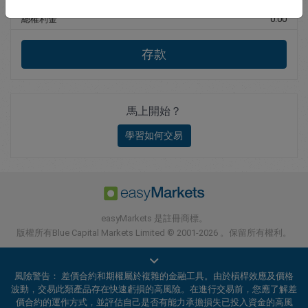
總權利金
0.00
存款
馬上開始？
學習如何交易
easyMarkets 是註冊商標。
版權所有Blue Capital Markets Limited © 2001-2026 。保留所有權利。
風險警告： 差價合約和期權屬於複雜的金融工具。由於槓桿效應及價格
波動，交易此類產品存在快速虧損的高風險。在進行交易前，您應了解差
價合約的運作方式，並評估自己是否有能力承擔損失已投入資金的高風