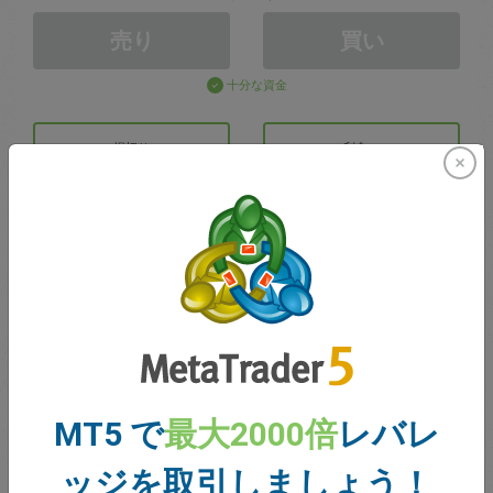
売り
買い
十分な資金
損切り
利食い
取引アカウントの作成
アカウントの管理
での取引
MT5 で
最大2000倍
レバレ
取引のための残高
0.00
ボーナス
0.00
ッジを取引しましょう！
合計のオープン損益
0.00