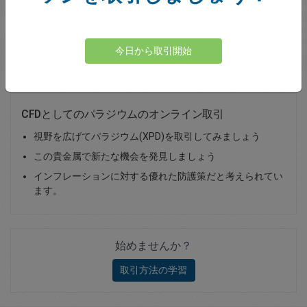
Total Premium
0.00
今日から取引開始
資金を入金
CFDとしてのパラジウムのオンライン取引
視野を広げてパラジウム(XPD)を取引してみましょう
この貴金属で新たな機会を発見しましょう
インフレーションに対する優れた防護策だと考えられてい
ます。
始めませんか？
取引方法の学習