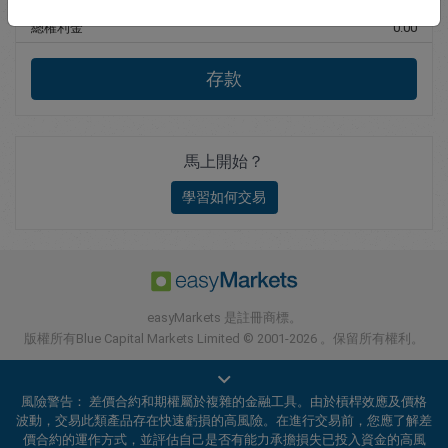
總權利金
0.00
存款
馬上開始？
學習如何交易
easyMarkets 是註冊商標。
版權所有Blue Capital Markets Limited © 2001-2026 。保留所有權利。
風險警告： 差價合約和期權屬於複雜的金融工具。由於槓桿效應及價格
波動，交易此類產品存在快速虧損的高風險。在進行交易前，您應了解差
價合約的運作方式，並評估自己是否有能力承擔損失已投入資金的高風