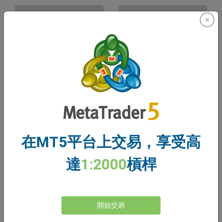
賣出
買入
資金充足
停損價格
止盈價格
註冊交易帳戶
在MT5平台上交易，享受高
帳戶管理
達
1:2000
槓桿
帳戶
帳戶餘額
0.00
開始交易
我的贈金
0.00
未結利潤/虧損總額
0.00