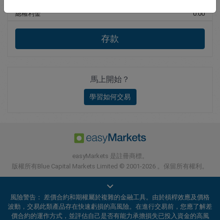
總權利金
0.00
存款
馬上開始？
學習如何交易
easyMarkets 是註冊商標。
版權所有Blue Capital Markets Limited © 2001-2026 。保留所有權利。
風險警告： 差價合約和期權屬於複雜的金融工具。由於槓桿效應及價格
波動，交易此類產品存在快速虧損的高風險。在進行交易前，您應了解差
價合約的運作方式，並評估自己是否有能力承擔損失已投入資金的高風