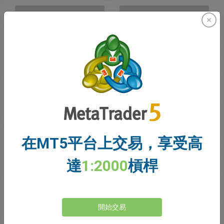
賣出
買入
資金充足
停損價格
止盈價格
註冊交易帳戶
在MT5平台上交易，享受高
帳戶管理
達
1:2000
槓桿
帳戶
帳戶餘額
0.00
開始交易
我的贈金
0.00
未結利潤/虧損總額
0.00