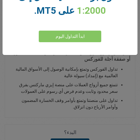
1:2000
على MT5.
0.00
Total Premium
يداع أموال
ابدأ التداول اليوم
تداول دولار هونج كونج/الين الياباني - تداوله بوصفه صفقة فورية
أو صفقة آجلة للفوركس
تداول الفوركس وتمتع بإمكانية الوصول إلى الأسواق المالية
العالمية مع (إمداد) سيولة عالية
تتمتع جميع أزواج العملات على منصة إيزي ماركتس بفرق
سعر محدود وثابت وعدم فرض أي رسوم على العمولات
تداول على منصتنا وتمتع بأوامر وقف الخسارة المضمون
وأوامر الأرباح دون انزلاق.
البدء؟