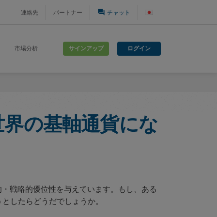
question_answer
連絡先
パートナー
チャット
サインアップ
ログイン
市場分析
世界の基軸通貨にな
的・戦略的優位性を与えています。もし、ある
うとしたらどうだでしょうか。