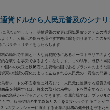
軸通貨ドルから人民元普及のシナリ
トに現れるでしょう。基軸通貨の変更は国際通貨システムの構
しようと、人民元の保有を増やす方向に舵を切ります。この多
場にボラティリティをもたらします。
材料の輸出で中国と巨大な貿易関係にあるオーストラリアのよ
接的な取引を享受できるようになります。この結果、既存の国
、中国への大豆と鉄鉱石の主要輸出国であるブラジルのような
投資家の信認の変化によって左右される人民元の一貫性の問題
の為替レートの不安定性に対応して、人民元に連動する通貨先
融商品を利用すれば、将来の取引の為替レートを固定すること
価値の急落から守ることができます。金属市場では、ブラジルの
ことで、販売契約の中で為替リスクを直接ヘッジす ることが
う2つのプレッシャーに直面する企業の財務の健全性を守るため