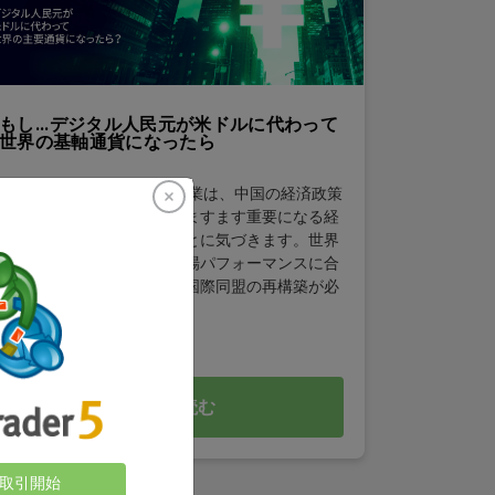
もし...デジタル人民元が米ドルに代わって
世界の基軸通貨になったら
経済の方向転換： 「国や企業は、中国の経済政策
や規制の決定に対する錨がますます重要になる経
済をナビゲートしていることに気づきます。世界
経済の安定は今や中国の市場パフォーマンスに合
わせて変動し、経済戦略や国際同盟の再構築が必
要となっています。"
もっと読む
取引開始