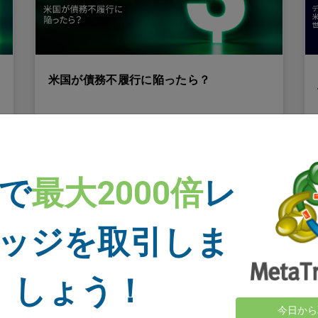
米国が債務不履行に陥ったら？
米国の債務不履行というシナリオを仮に考えてみ
ると、その潜在的な影響の大きさが浮かび上がっ
てきます。その波紋は国内をはるかに超え、金融
市場、金利、世界経済に影響を及ぼすでしょ
 で
最大2000倍
レ
う。"
ッジを取引しま
もっと読む
しょう！
今日から