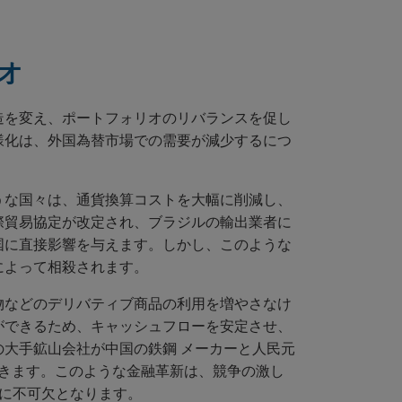
オ
造を変え、ポートフォリオのリバランスを促し
様化は、外国為替市場での需要が減少するにつ
うな国々は、通貨換算コストを大幅に削減し、
際貿易協定が改定され、ブラジルの輸出業者に
国に直接影響を与えます。しかし、このような
によって相殺されます。
物などのデリバティブ商品の利用を増やさなけ
ができるため、キャッシュフローを安定させ、
大手鉱山会社が中国の鉄鋼 メーカーと人民元
できます。このような金融革新は、競争の激し
に不可欠となります。