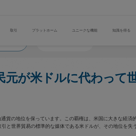
取引
プラットホーム
ユニークな機能
知識を得る
し
Victory Vanguard
ル人民元が米ドルに代わって
軸通貨の地位を保っています。この覇権は、米国に大きな経済
取引と世界貿易の標準的な媒体である米ドルが、その地位を失