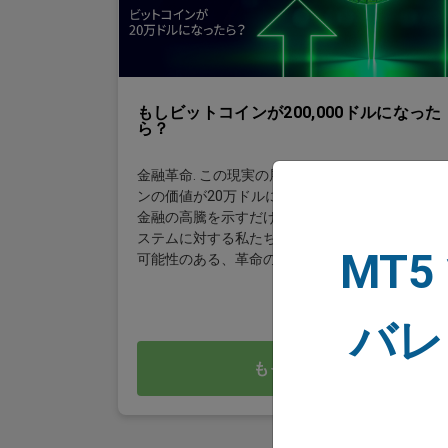
もしビットコインが200,000ドルになった
ら？
金融革命. この現実の展開において、ビットコイ
ンの価値が20万ドルに達するという声明は、単に
金融の高騰を示すだけでなく、世界の金融エコシ
ステムに対する私たちの認識と関わり方を変える
MT5
可能性のある、革命の兆候となるでしょう。
バレ
もっと読む