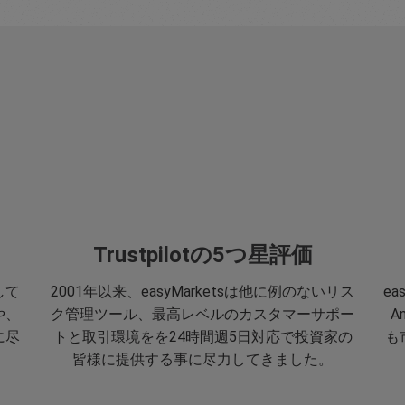
Trustpilotの5つ星評価
して
2001年以来、easyMarketsは他に例のないリス
e
や、
ク管理ツール、最高レベルのカスタマーサポー
A
に尽
トと取引環境をを24時間週5日対応で投資家の
も
皆様に提供する事に尽力してきました。