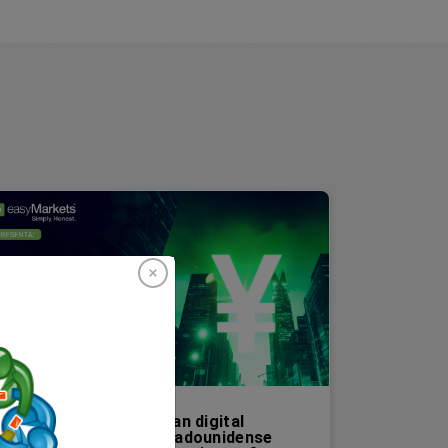
¿Qué pasaría si… el yuan digital
reemplaza al dólar estadounidense