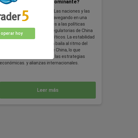
como moneda global dominante?
Reorientación económica: “Las naciones y las
empresas se encuentran navegando en una
economía donde los anclajes a las políticas
económicas y decisiones regulatorias de China
 operar hoy
se vuelven cada vez más críticos. La estabilidad
de la economía global ahora baila al ritmo del
desempeño del mercado de China, lo que
requiere una reinvención de las estrategias
económicas. y alianzas internacionales.
Leer más