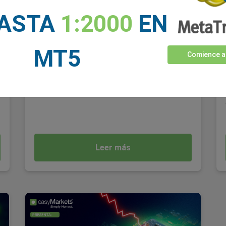
HASTA
1:2000
EN
" Unas consecuencias globales “Contemplar el
escenario hipotético de un incumplimiento de la
deuda estadounidense saca a la luz la magnitud
MT5
de sus posibles consecuencias. Las
Comience a
repercusiones se extenderían mucho más allá
e
de las fronteras nacionales, impactando los
mercados financieros, las tasas de interés y el
panorama económico global".
Leer más