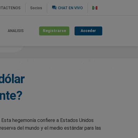
question_answer
NTACTENOS
Socios
CHAT EN VIVO
Registrarse
Acceder
ANALISIS
bordados
dólar
nte?
l. Esta hegemonía confiere a Estados Unidos
 reserva del mundo y el medio estándar para las