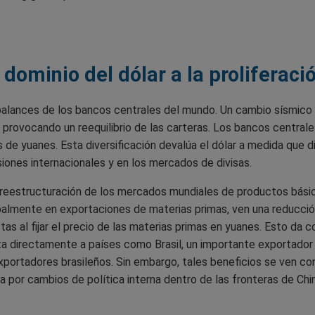
dominio del dólar a la proliferaci
balances de los bancos centrales del mundo. Un cambio sísmico
, provocando un reequilibrio de las carteras. Los bancos central
s de yuanes. Esta diversificación devalúa el dólar a medida qu
rsiones internacionales y en los mercados de divisas.
 reestructuración de los mercados mundiales de productos básic
ipalmente en exportaciones de materias primas, ven una reducció
as al fijar el precio de las materias primas en yuanes. Esto da 
ta directamente a países como Brasil, un importante exportador de
s exportadores brasileños. Sin embargo, tales beneficios se ven c
da por cambios de política interna dentro de las fronteras de Chi