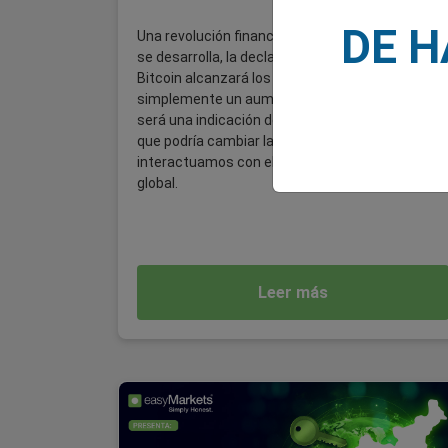
DE 
Una revolución financiera En esta realidad que
se desarrolla, la declaración de que el valor de
Bitcoin alcanzará los $200,000 no indicará
simplemente un aumento financiero, sino que
será una indicación de una revolución profunda
que podría cambiar la forma en que percibimos 
interactuamos con el ecosistema financiero
global.
Leer más