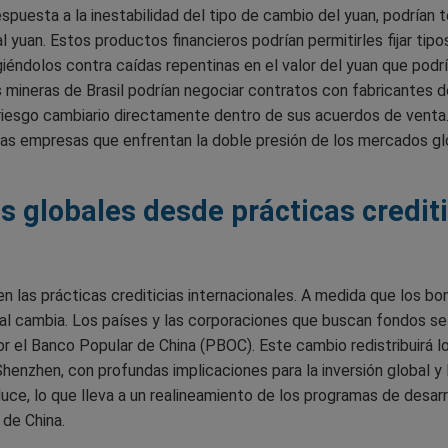
respuesta a la inestabilidad del tipo de cambio del yuan, podría
l yuan. Estos productos financieros podrían permitirles fijar tip
egiéndolos contra caídas repentinas en el valor del yuan que podr
mineras de Brasil podrían negociar contratos con fabricantes d
 riesgo cambiario directamente dentro de sus acuerdos de venta.
e las empresas que enfrentan la doble presión de los mercados gl
s globales desde prácticas credit
en las prácticas crediticias internacionales. A medida que los 
tal cambia. Los países y las corporaciones que buscan fondos s
por el Banco Popular de China (PBOC). Este cambio redistribuirá l
enzhen, con profundas implicaciones para la inversión global y la
uce, lo que lleva a un realineamiento de los programas de desarr
 de China.