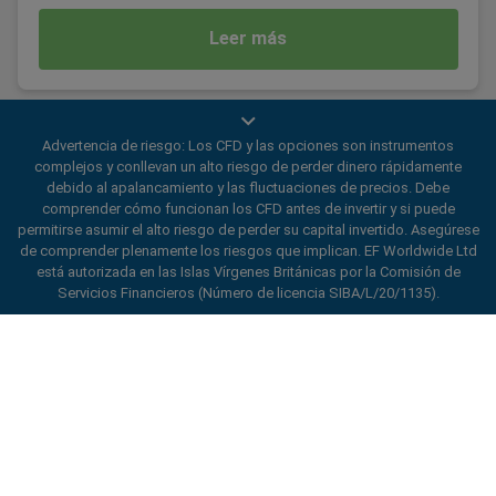
Leer más
Advertencia de riesgo: Los CFD y las opciones son instrumentos
complejos y conllevan un alto riesgo de perder dinero rápidamente
debido al apalancamiento y las fluctuaciones de precios. Debe
comprender cómo funcionan los CFD antes de invertir y si puede
permitirse asumir el alto riesgo de perder su capital invertido. Asegúrese
de comprender plenamente los riesgos que implican. EF Worldwide Ltd
está autorizada en las Islas Vírgenes Británicas por la Comisión de
Servicios Financieros (Número de licencia SIBA/L/20/1135).
ard_arrow_left
ard_arrow_left
ard_arrow_left
ard_arrow_left
ard_arrow_left
ard_arrow_left
ard_arrow_left
Chatee con nosotros
Chatee con nosotros
Envíenos un mensaje
Llámenos
Chatee con nosotros
Chatee con nosotros
Chatee con nosotros
Hola! Bienvenido a easyMarkets.
Mensajería
call
WhatsApp
1. Escanea el código QR
Simplemente queremos informarle de que
estamos a su disposición para lo que
1. Add the following
easyMarkets
number
necesite. Esperamos que disfrute de su
1. Denos un “Me gusta” o síganos
2. ¡Empiece a chatear!
call
+357 25 828 899
to your contact list +357 99 248 926
estancia con nosotros.
easyMarkets
en Facebook
1. Abra QQ y busque easy forex 易信
Aceptamos solicitudes de WeChat