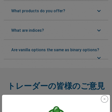
What products do you offer?
What are indices?
Are vanilla options the same as binary options?
トレーダーの皆様のご意見