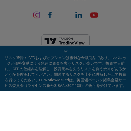
EF Worldwide Ltdは、英領バージン諸島の金融サービス委員会（ライセ
リスク警告： CFDおよびオプションは複雑な金融商品であり、レバレッ
ンス番号SIBA/L/20/1135）から認可を受けています。 easyMarketsは、
ジと価格変動により急速に資金を失うリスクが高いです。投資する前
EF Worldwide Ltd（登録番号：2031075）の商号です。このウェブサイ
に、CFDの仕組みを理解し、投資元本を失うリスクを負う余裕があるか
トは、EF Worldwide Limited（Blue Capital Markets Group傘下）によっ
どうかを確認してください。関連するリスクを十分に理解した上で投資
て運営されています。このウェブサイトは、日本およびインドの居住者
を行ってください。EF Worldwide Ltdは、英国領バージン諸島金融サー
を対象としていません。
ビス委員会（ライセンス番号SIBA/L/20/1135）の認可を受けています。
制限地域：
EF Worldwide Ltdは、アメリカ合衆国、イスラエル、ブリテ
ard_arrow_left
ard_arrow_left
ard_arrow_left
ard_arrow_left
ard_arrow_left
ard_arrow_left
ard_arrow_left
当社とチャットしましょう！
当社とチャットしましょう！
連絡する
当社とチャットしましょう！
当社とチャットしましょう！
当社とチャットしましょう！
ィッシュコロンビア州、マニトバ州、ケベック州、オンタリオ州、アフ
ガニスタン、ベラルーシ、キューバ、イラン、リビア、ミャンマー、ニ
当社までメッセージをお寄せくだ
こんにちは！easyMarketsへようこそ。何
カラグア、北朝鮮、パナマ、ロシア連邦、セーシェル、ベネズエラなど
メッセンジャー
call
WhatsApp
1. 下記のQRコードをスキャンして下さい
さい
の特定の地域の居住者にはサービスを提供していません。
かご質問ある場合や、サポートが必要な場合
は当社がいつでもお手伝いいたします。どう
easyMarketsは登録商標です。Copyright © 2001 - 2026. All rights
1. Add the following
easyMarkets
number
ぞお楽しみください。
reserved.
1.Facebookで
easyMarkets
にいいねをする
2.チャットを開始！
call
+357 25 828 899