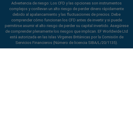
Advertencia de riesgo: Los CFD y las opciones son instrumentos
complejos y conllevan un alto riesgo de perder dinero rápidamente
debido al apalancamiento y las fluctuaciones de precios. Debe
comprender cómo funcionan los CFD antes de invertir y si puede
permitirse asumir el alto riesgo de perder su capital invertido. Asegúrese
de comprender plenamente los riesgos que implican. EF Worldwide Ltd
está autorizada en las Islas Vírgenes Británicas por la Comisión de
Servicios Financieros (Número de licencia SIBA/L/20/1135).
ard_arrow_left
ard_arrow_left
ard_arrow_left
ard_arrow_left
ard_arrow_left
ard_arrow_left
ard_arrow_left
Chatee con nosotros
Chatee con nosotros
Envíenos un mensaje
Llámenos
Chatee con nosotros
Chatee con nosotros
Chatee con nosotros
Hola! Bienvenido a easyMarkets.
Mensajería
call
WhatsApp
1. Escanea el código QR
Simplemente queremos informarle de que
estamos a su disposición para lo que
1. Add the following
easyMarkets
number
necesite. Esperamos que disfrute de su
1. Denos un “Me gusta” o síganos
2. ¡Empiece a chatear!
call
+357 25 828 899
to your contact list +357 99 248 926
estancia con nosotros.
easyMarkets
en Facebook
1. Abra QQ y busque easy forex 易信
Aceptamos solicitudes de WeChat
2. Abra WhatsApp y seleccione el número
(800128208)
2. Abra Facebook messenger y encuentre
de lunes a viernes de 8:00 a 22:00
GMT +2
Cancelar
Chatear
que acaba de añadir
easyMarkets
2. ¡Empiece a chatear!
Solicitar devolución de llamada
Mejore su experiencia de trading con la aplicación
3. Empiece a chatear
3. Empiece a chatear
de easyMarkets
We accept WhatsApp chat requests
We accept Facebook chat requests
Monday-Thursday: 08:00–21:00
GMT +2