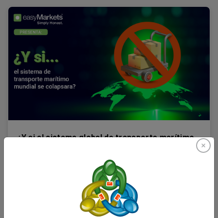
¿Y si el sistema global de transporte marítimo
colapsa?
¿Qué pasaría si el sistema de transporte marítimo mundial
se volviera menos confiable debido a una presión
sostenida? ¿Cómo podrían variar los impactos entre las
distintas regiones y sectores? ¿Qué significaría esto para
la economía mundial? ¿Qué cambios culturales y