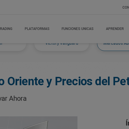
CO
RADING
PLATAFORMAS
FUNCIONES UNICAS
APRENDER
si
Victory Vanguard
Mercados A
 Oriente y Precios del Pet
var Ahora
Í