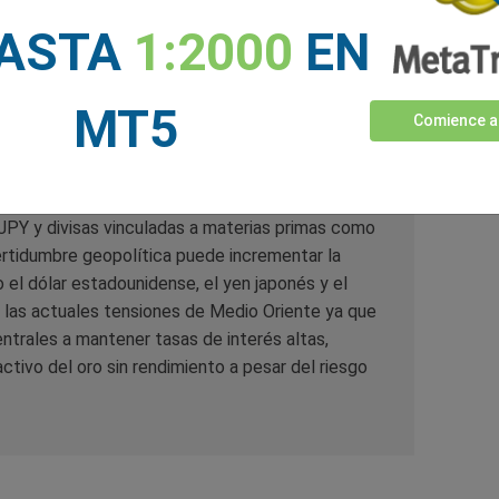
 impactan a la industria pesada europea primero,
HASTA
1:2000
EN
mico y amenazando con reavivar la inflación al
MT5
ta porque los precios del petróleo se alimentan
Comience a
n y la política de los bancos centrales. Un
podría ejercer presión renovada sobre las
lmente en Europa y Asia. Esto puede afectar
pares
 y divisas vinculadas a materias primas como
certidumbre geopolítica puede incrementar la
el dólar estadounidense, el yen japonés y el
e las actuales tensiones de Medio Oriente ya que
centrales a mantener tasas de interés altas,
ctivo del oro sin rendimiento a pesar del riesgo