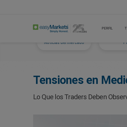
Home
Trade
Markets Tackled Blog
PERFIL
T
Noticias del mercado
Y 
Tensiones en Medio
Lo Que los Traders Deben Obser