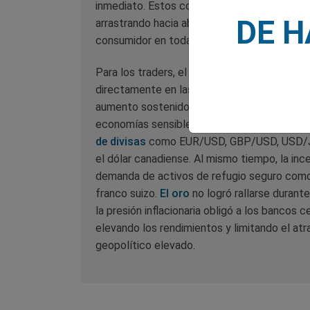
inmediato. Estos costos de entrada elevados
DE 
arrastrando hacia abajo el crecimiento econó
consumidor en toda la Eurozona.
Para los traders, el shock energético impor
directamente en las expectativas de inflació
aumento sostenido en los precios del crudo 
economías sensibles a la inflación, especia
de divisas
como EUR/USD, GBP/USD, USD/JPY
el dólar canadiense. Al mismo tiempo, la in
demanda de activos de refugio seguro como 
franco suizo.
El oro
no logró rallarse durant
la presión inflacionaria obligó a los bancos 
elevando los rendimientos y limitando el atra
geopolítico elevado.