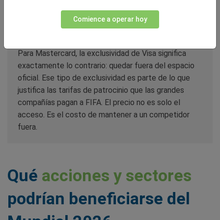
diferentes realizando pagos, el volumen de
transacciones internacionales que genera el torneo
Comience a operar hoy
es significativo.
Para Mastercard, la exclusividad de Visa significa
exactamente lo contrario: quedar fuera del espacio
oficial. Ese tipo de exclusividad es parte de lo que
justifica las tarifas de patrocinio que las grandes
compañías pagan a FIFA. El precio no es solo el
acceso. Es el costo de mantener a un competidor
fuera.
Qué
acciones y sectores
podrían beneficiarse del