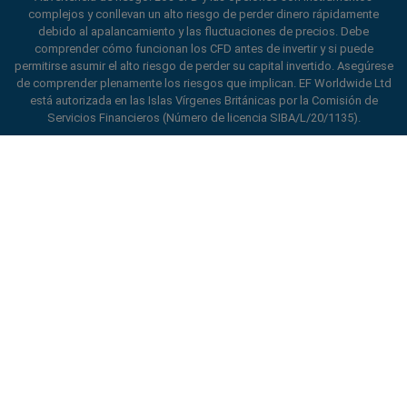
de easyMarkets
complejos y conllevan un alto riesgo de perder dinero rápidamente
debido al apalancamiento y las fluctuaciones de precios. Debe
comprender cómo funcionan los CFD antes de invertir y si puede
permitirse asumir el alto riesgo de perder su capital invertido. Asegúrese
de comprender plenamente los riesgos que implican. EF Worldwide Ltd
está autorizada en las Islas Vírgenes Británicas por la Comisión de
Servicios Financieros (Número de licencia SIBA/L/20/1135).
ard_arrow_left
ard_arrow_left
ard_arrow_left
ard_arrow_left
ard_arrow_left
ard_arrow_left
ard_arrow_left
Chatee con nosotros
Chatee con nosotros
Envíenos un mensaje
Llámenos
Chatee con nosotros
Chatee con nosotros
Chatee con nosotros
Hola! Bienvenido a easyMarkets.
Mensajería
call
WhatsApp
1. Escanea el código QR
Simplemente queremos informarle de que
estamos a su disposición para lo que
1. Add the following
easyMarkets
number
necesite. Esperamos que disfrute de su
1. Denos un “Me gusta” o síganos
2. ¡Empiece a chatear!
call
+357 25 828 899
to your contact list +357 99 248 926
estancia con nosotros.
easyMarkets
en Facebook
1. Abra QQ y busque easy forex 易信
Aceptamos solicitudes de WeChat
2. Abra WhatsApp y seleccione el número
(800128208)
2. Abra Facebook messenger y encuentre
de lunes a viernes de 8:00 a 22:00
GMT +2
Cancelar
Chatear
que acaba de añadir
easyMarkets
2. ¡Empiece a chatear!
Solicitar devolución de llamada
Política de Privacidad
Términos y Condiciones
3. Empiece a chatear
3. Empiece a chatear
We accept WhatsApp chat requests
We accept Facebook chat requests
Monday-Thursday: 08:00–21:00
GMT +2
Monday-Thursday: 08:00–21:00
GMT +2