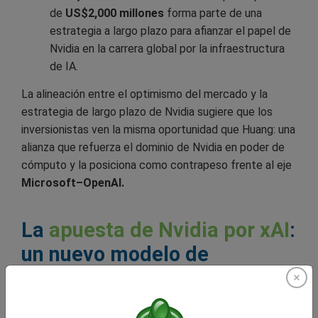
de
US$2,000 millones
forma parte de una
estrategia a largo plazo para afianzar el papel de
Nvidia en la carrera global por la infraestructura
de IA.
La alineación entre el optimismo del mercado y la
estrategia de largo plazo de Nvidia sugiere que los
inversionistas ven la misma oportunidad que Huang: una
alianza que refuerza el dominio de Nvidia en poder de
cómputo y la posiciona como contrapeso frente al eje
Microsoft–OpenAI.
La
apuesta de Nvidia por xAI
:
un nuevo modelo de
colaboración en IA
El financiamiento de
US$20,000 millones de xAI
, con