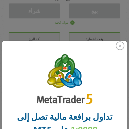
بيع
شراء
أموال كافية
وقف الخسارة
أخذ الربح
افتح حساب تداول
الايداع الأولي
الحساب ب
رصيد التداول
0.00
تداول برافعة مالية تصل إلى
مكافآتي
0.00
إجمالي المكسب/الخسارة المفتوحة
0.00