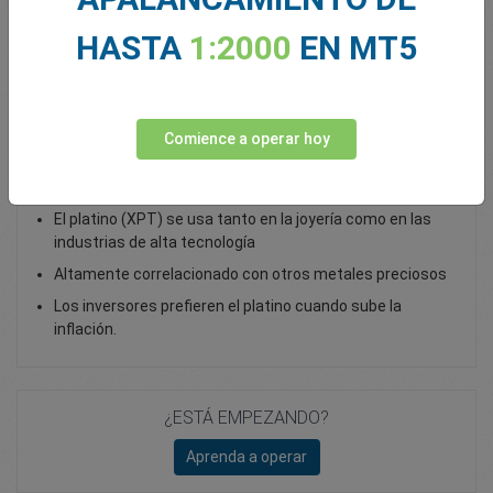
Total Premium
0.00
HASTA
1:2000
EN MT5
Depositar fondos
Comience a operar hoy
¿Ya ha probado el trading con platino como CFD?
El platino (XPT) se usa tanto en la joyería como en las
industrias de alta tecnología
Altamente correlacionado con otros metales preciosos
Los inversores prefieren el platino cuando sube la
inflación.
¿ESTÁ EMPEZANDO?
Aprenda a operar