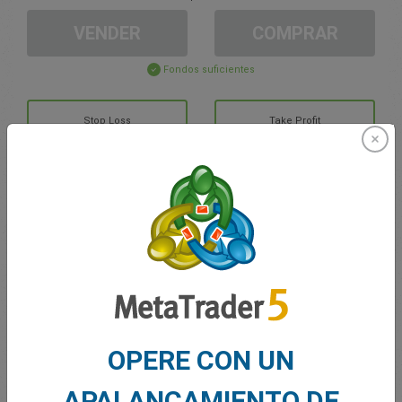
VENDER
COMPRAR
Fondos suficientes
Stop Loss
Take Profit
Cree una cuenta de trading
Gestión de la cuenta
Trading en
Saldo de trading
0.00
OPERE CON UN
Mis bonuses
0.00
APALANCAMIENTO DE
G/P total abierto
0.00