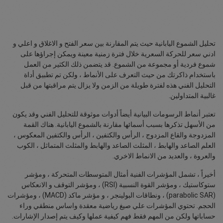
تحليل الشموع اليابانية حيث يتم المقارنة بين سعر الفتح و الاغلاق و اعلي و
ادني سعر للحركة السعرية خلال فترة زمنية معينة ويمكن إجراؤها على
شموع فردية أو مجموعة من الشموع. قد يتضمن ذلك الكثير من العمل
باستخدام ذاكرتك من حيث التعرف على الأنماط ، ولكن تم تطبيق أداة
التحليل الفني هذه لفترة طويلة من الزمن ولا يزال يتم مراقبتها من قبل
غالبية المتداولين.
تعتبر أنماط الرسومات البيانية أيضاً أدوات موثوقة للتحليل الفني وقد يكون
من الأسهل تذكرها بسبب أسمائها مقارنة بالشموع اليابانية. هناك القمة
المزدوجة والقاع المزدوج ، الرأس والكتفين ، الرأس والكتفين المعكوس ،
العلم الصاعد والهابط ، المثلث الصاعد والهابط والمثلث المتماثل ، الكوب
والعروة ، والعديد من الانماط الاخري.
أخيراً ، تشمل المؤشرات الفنية أمثال المتوسطات المتحركة ، ومؤشر
ستوكاستيك ، ومؤشر القوة النسبية (RSI) ، ومؤشر التوقف و الانعكاس
(parabolic SAR) ، ونطاقات البولينجر ، و مؤشر ماكد (MACD) ، ومؤشرات
الحجم. تحتوي المؤشرات علي صيغ رياضية معقدة واساس منطقي وراء
حساباتها ولكن من المهم فقط فهم كيفية عملها وكيف يتم إصدار الإشارات.