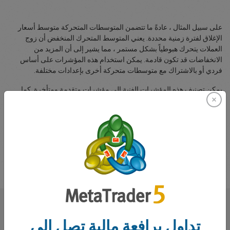
على سبيل المثال ، عادةً ما تتضمن المتوسطات المتحركة متوسط ​​أسعار
الإغلاق لفترة زمنية محددة. يعني المتوسط ​​المتحرك المنخفض أن زوج
العملات يتحرك هبوطياً بشكل مستمر ، مما يشير إلى أن المزيد من
الانخفاضات قد تكون قادمة. يمكن استخدام هذه المؤشرات على أساس
فردي أو بالاشتراك مع متوسطات متحركة أخرى بإعدادات مختلفة.
يمكن تصنيف هذه المؤشرات الفنية الي مؤشرات متقدمة ومتأخرة. كما
يوحي اسمها ، تعطي المؤشرات المتقدمه إشارة قبل أن يتغير الاتجاه بينما
المؤشرات المتأخرة تؤكد ببساطة الاتجاهات المستمرة. قد تكون المؤشرات
المتقدمة عرضة لإعطاء إشارات خاطئة لأنها تحدث في وقت مبكر بينما قد
تعطي المؤشرات المتأخرة إشارات متأخرة ، وهذا هو السبب في أنه يوصى
عموماً بمراقبة مؤشر متقدم واحد جنباً إلى جنب مع مؤشر متأخر. يمكن
العثور على قائمة بهذه المؤشرات في مركز تعلم إيزي ماركتس.
ماذا يقول عنا متداولونا
تداول برافعة مالية تصل إلى