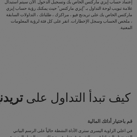
إعتماد حساب إيزي ماركتس الخاص بك وتسجيل الدخول. الآن سيتم استبدال
علامة تبويب لوحة التداول بـ "إيزي ماركتس" حيث يمكنك رؤية حساب إيزي
ماركتس الخاص بك على تريدنج فيو ، مراكزك ، طلباتك ، التداولات السابقة
، ملخص الحساب وسجل الإخطارات. انقر على كل فئة لرؤية المعلومات
المعنية.
كيف تبدأ التداول على
تريدن
قم باختيار أداتك المالية
في اعلي الزاوية اليسرى سترى الأداة النشطة حالياً على الرسم البياني
الذي تنظر إلية. إذا قمت بالنقر فوق هذا ، فسيتيح لك مربع الحوار البحث عن