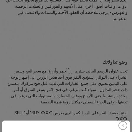
أدوات أو فئات أصول أخرى مثل الأسهم والفوركس والعملات الرقمية
والفهرس - يرجى ملاحظة أن العقود الآجلة والسندات والاقتصاد غير
مدعومة.
وضع تداولاتك
تحت عنوان الرسم البياني سترى زراً أحمر وأزرق مع سعر البيع وسعر
الشراء على التوالي. سيؤدي النقر فوق أحد هذين الزرين إلى إظهار لوحة
على اليمين تحتوي على جميع الخيارات التي لديك قبل فتح مركزك. يتضمن
ذلك حجم التداول ، سواء كنت ترغب في فتح الامر بسعر السوق أو أمر
محدد ، وتنشيط جني الأرباح ووقف الخسارة والمستويات التي ترغب في
تعيينها ، وفي الجزء السفلي يمكنك رؤية قيمة الصفقة.
لفتح صفقة ، انقر على الزر الكبير الذي يعرض "BUY XXXX" أو "SELL
XXXX"