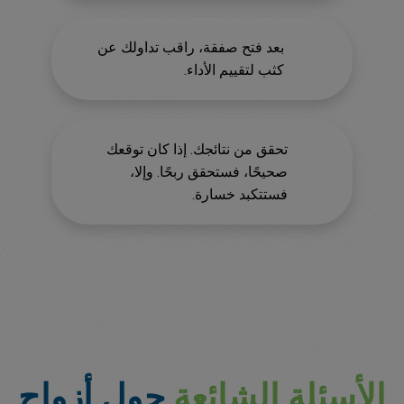
بعد فتح صفقة، راقب تداولك عن
كثب لتقييم الأداء.
تحقق من نتائجك. إذا كان توقعك
صحيحًا، فستحقق ربحًا. وإلا،
فستتكبد خسارة.
الأسئلة الشائعة
حول أزواج