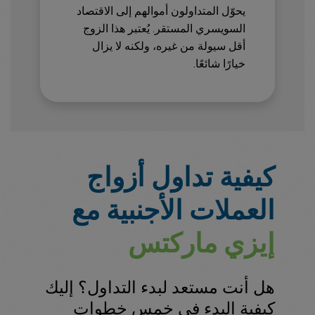
يحوّل المتداولون أموالهم إلى الاقتصاد
السويسري المستقر. يُعتبر هذا الزوج
أقل سيولة من غيره، ولكنه لا يزال
خيارًا شائعًا.
كيفية تداول أزواج
العملات الأجنبية مع
إيزي ماركتس
هل أنت مستعد لبدء التداول؟ إليك
كيفية البدء في خمس خطوات