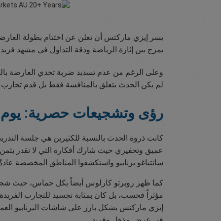
يسر إيزي ماركتس أن تعلن عن اختتام بطولة العارضة 
يمزج بين إثارة الرياضة ودقة التداول في مشهد فريد 
لم يكن الحدث يتعلق بالمنافسة فقط بل قدم تجارب است
رؤى وتشجيعات حصرية: يوم مع
كانت ذروة الحدث بالنسبة للكثيرين هي جلسة التدري
عميق وتحفيزي حيث شارك أفكاره التي لا تقدر بثمن و
سانتياغو برنابيو واستكشفوا المناطق المخصصة عادةً
كما ظهر روبرتو كارلوس أيضاً بكل حماس، حيث شجع ا
مؤثراً فحسب، بل كان بمثابة تجسيد للتجارب الفريدة
إيزي ماركتس بشكل بارز على شاشات البرنابيو العملاق
في عرض مذهل وفريد.