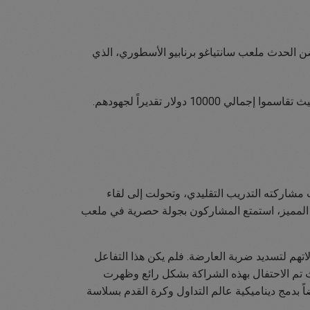
ضن الحدث ملعب سانتياغو برنابيو الأسطوري، الذي
وعلى الرغم من عدم تسديد ضربة تحدي العارضة بالشكل المطلوب إلا أننا قد قمنا بمكافأة كل مشارك بمبلغ 2500 دولار، حيث تقاسموا إجمالي 10000 دولار تقديراً لجهودهم.
مشاركته التدريب التقليدي، وتحولت إلى لقاء
وم المميز، استمتع المشاركون بجولة حصرية في ملعب
هم لتسديد ضربة العارضة. فلم يكن هذا التفاعل
ث تم الاحتفال بهذه الشراكة بشكل رائع وظهرت
 بدمج ديناميكية عالم التداول وكرة القدم بسلاسة