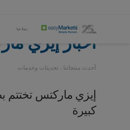
Company
About
Home
نبذةٌ عنا
أخبار إيزي ما
أحدث منتجاتنا ، تحديثات وخدمات
إيزي ماركتس تختتم بط
كبيرة