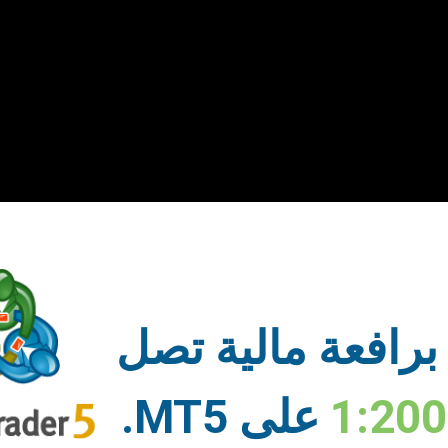
اركتس بالمزيد من الأحداث المثيرة
مثل هذه التجارب التي لا تُنسى جنباً إلى جنب مع شريك استثنائي مثل
عاونهم الذي لا مثيل له.
برافعة مالية تصل
 تقديم المزيد من الأحداث المبتكرة والتي طال انتظارها. ترقبوا الم
ترقبوا!
1:20
على MT5.