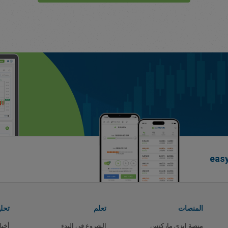
المنصات
تعلم
تحل
منصة ايزي ماركتس
الشروع في البدء
أخبا