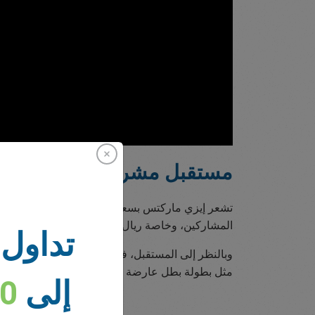
مستقبل مشرق: تعدكم إيزي م
تشعر إيزي ماركتس بسعادة غامرة لنجاحها في تصميم 
المشاركين، وخاصة ريال مدريد، على حسن ضيافتهم وت
تداول 
وبالنظر إلى المستقبل، فإننا متحمسون للاستمرار في
مثل بطولة بطل عارضة بيرنابيو. الأفضل لم يأت بعد - 
إلى
00