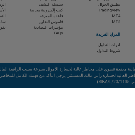
تطبيق الجوال
سلسلة اكتشف
الرس
TradingView
كتب إلكترونية مجانية
الأس
MT4
قاعدة المعرفة
التق
MT5
قاموس التداول
ساعا
مؤشرات اقتصادية
تقوي
FAQs
المزايا الفريدة
ادوات التداول
شروط التداول
لية معقدة تنطوي على مخاطر عالية لخسارة الأموال بسرعة بسبب الرافعة المالية
S).
Limited (جزء من مجموعة Blue Capital Markets) . هذا الموقع غير مُوجّه للمقيمين في اليابان والهند
المناطق المحظورة:
لا تقدم شركة EF Worldwide Ltd
البريطانية، ومانيتوبا، وكيبيك، وأونتاريو، وأفغانستان، وبيلاروسيا، وكوبا، وإيران، 
الروسي، وسيشيل، وفنزويلا.
شركة easyMarkets هي علامة تجارية مسجّلة. حقوق النشر © 2001 - 2026 . جميع الحقوق محفوظة.