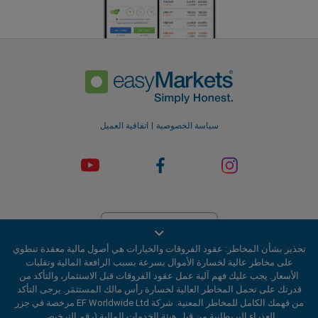
سياسة الخصوصية
اتفاقية العميل
تحذير بشأن المخاطر: عقود الفروقات والخيارات هي أصول مالية معقدة تنطوي
على مخاطر عالية لخسارة الأموال بسرعة بسبب الرافعة المالية وتقلبات
شركة EF Worldwide Ltd مرخصة في جزر العذراء البريطانية من قبل هيئة
الأسعار. يجب عليك فهم آلية عمل عقود الفروقات قبل الاستثمار، والتأكد من
الخدمات المالية (رقم الترخيص SIBA/L/20/1135). easyMarkets EF
قدرتك على تحمل المخاطر العالية لخسارة رأس مالك المستثمَر. يرجى التأكد
Worldwide Ltd ، هو اسم تجاري لشركة 2031075 رقم التسجيل يُدار هذا
من فهمك الكامل للمخاطر المعنية. شركة EF Worldwide Ltd مرخصة في جزر
الموقع الإلكتروني بواسطة EF Worldwide Limited (جزء من مجموعة Blue
العذراء البريطانية من قبل هيئة الخدمات المالية (رقم الترخيص
Capital Markets) . هذا الموقع غير مُوجّه للمقيمين في اليابان والهند