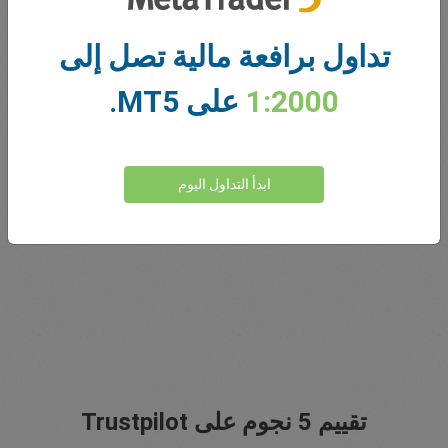
تداول برافعة مالية تصل إلى
1:2000
على MT5.
نبتكر منذ 2001
ابدأ التداول اليوم
تخدم إيزي ماركتس عملاءها منذ 2001. سعينا منذ البداية لتقديم
أكثر المنتجات والأدوات والخدمات ابتكارًا لعملائنا.
تقييم 5 نجوم على Trustpilot