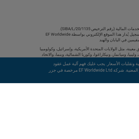
شركة EF Worldwide Ltd مرخصة في جزر العذراء البريطانية من قبل هيئة الخدمات المالية (رقم الترخيص SIBA/L/20/1135).
easyMarkets EF Worldwide Ltd ، هو اسم تجاري لشركة 2031075 رقم التسجيل يُدار هذا الموقع الإلكتروني بواسطة EF Worldwide
 خدماتها لسكان مناطق معينة، مثل الولايات المتحدة الأمريكية، وإسرائيل، وكولومبيا
وليبيا، وميانمار، ونيكاراغوا، وكوريا الشمالية، وبنما، والاتحاد
 وتقلبات الأسعار. يجب عليك فهم آلية عمل عقود
الفروقات قبل الاستثمار، والتأكد من قدرتك على تحمل المخاطر العالية لخسارة رأس مالك المستثمَر. يرجى التأكد من فهمك الكامل للمخاطر المعنية. شركة EF Worldwide Ltd مرخصة في جزر