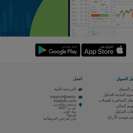
يل السوق
اتصل
ر السوق
الدردشة الحية
وم البيانية للتداول
support@easy-
عار المباشرة للعملات
markets.com
ترينيتي شامبرز,
ويم المالي
ص.ب 4301,
ت التداول
رود تاون,
تورتولا,
م موسم الأرباح
جزر فيرجين البريطانية