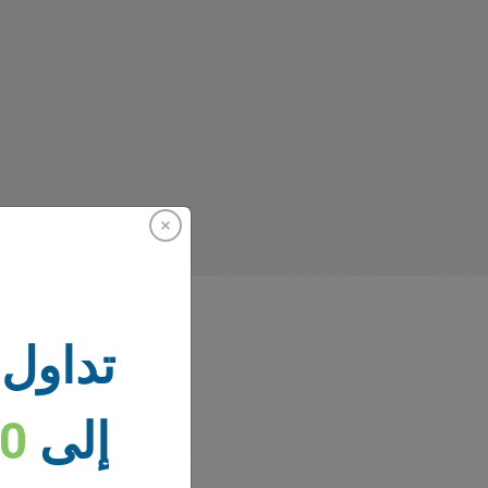
تداول 
إلى
00