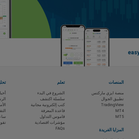
المنصات
تعلم
تحل
منصة ايزي ماركتس
الشروع في البدء
أخبا
تطبيق الجوال
سلسلة اكتشف
الرس
TradingView
كتب إلكترونية مجانية
الأس
MT4
قاعدة المعرفة
التق
MT5
قاموس التداول
ساعا
مؤشرات اقتصادية
تقوي
FAQs
المزايا الفريدة