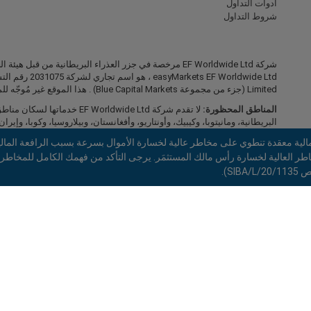
ادوات التداول
شروط التداول
Limited (جزء من مجموعة Blue Capital Markets) . هذا الموقع غير مُوجّه للمقيمين في اليابان والهند
المناطق المحظورة:
لا تقدم شركة EF Worldwide Ltd
البريطانية، ومانيتوبا، وكيبيك، وأونتاريو، وأفغانستان، وبيلاروسيا، وكوبا، وإيران، 
الروسي، وسيشيل، وفنزويلا.
لية معقدة تنطوي على مخاطر عالية لخسارة الأموال بسرعة بسبب الرافعة المالية
شركة easyMarkets هي علامة تجارية مسجّلة. حقوق النشر © 2001 - 2026 . جميع الحقوق محفوظة.
S).