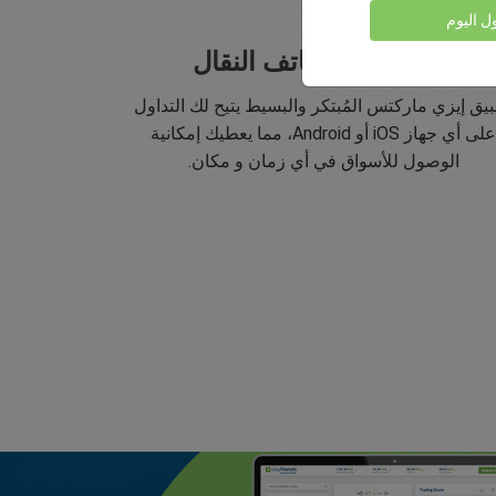
ول اليوم
تداول على الهاتف النقال
يق إيزي ماركتس المُبتكر والبسيط يتيح لك التداول
على أي جهاز iOS أو Android، مما يعطيك إمكانية
الوصول للأسواق في أي زمان و مكان.