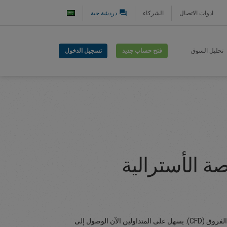
question_answer
ادوات الاتصال
الشركاء
دردشة حية
فتح حساب جديد
تسجيل الدخول
تحليل السوق
صة الأسترالية
أطلقت إيزي فوركس إمكانية التداول عبر الإنترنت للمؤشرات الرئيسية لآسيا والمحيط الهادئ كجزء من طرح منتجاتها الموسعة للعقود مقابل الفروق (CFD). يسهل على المتداولين الآن الوصول إلى