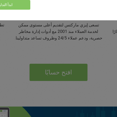
ابدأ التدا
تقييم 5 نجوم على Trustpilot
تسعى إيزي ماركتس لتقديم أعلى مستوى ممكن
تطب
ًا
لخدمة العملاء منذ 2001 مع أدوات إدارة مخاطر
حصرية، ودعم عملاء 24/5 وظروف تساعد متداولينا.
افتح حسابًا