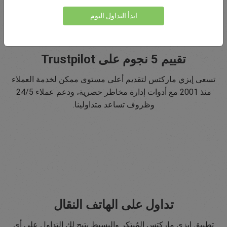
ابدأ التداول اليوم
تقييم 5 نجوم على Trustpilot
تسعى إيزي ماركتس لتقديم أعلى مستوى ممكن لخدمة العملاء
منذ 2001 مع أدوات إدارة مخاطر حصرية، ودعم عملاء 24/5
وظروف تساعد متداولينا.
تداول على الهاتف النقال
تطبيق إيزي ماركتس المُبتكر والبسيط يتيح لك التداول على أي