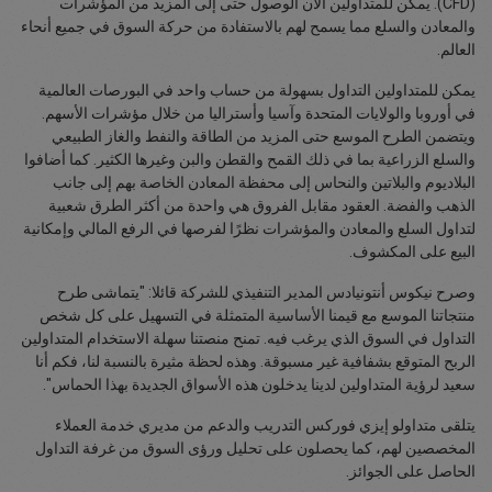
(CFD). يمكن للمتداولين الآن الوصول حتى إلى المزيد من المؤشرات
والمعادن والسلع مما يسمح لهم بالاستفادة من حركة السوق في جميع أنحاء
العالم.
يمكن للمتداولين التداول بسهولة من حساب واحد في البورصات العالمية
في أوروبا والولايات المتحدة وآسيا وأستراليا من خلال مؤشرات الأسهم.
ويتضمن الطرح الموسع حتى المزيد من الطاقة والنفط والغاز الطبيعي
والسلع الزراعية بما في ذلك القمح والقطن والبن وغيرها الكثير. كما أضافوا
البلاديوم والبلاتين والنحاس إلى محفظة المعادن الخاصة بهم إلى جانب
الذهب والفضة. العقود مقابل الفروق هي واحدة من أكثر الطرق شعبية
لتداول السلع والمعادن والمؤشرات نظرًا لفرصها في الرفع المالي وإمكانية
البيع على المكشوف.
وصرح نيكوس أنتونيادس المدير التنفيذي للشركة قائلا: "يتماشى طرح
منتجاتنا الموسع مع قيمنا الأساسية المتمثلة في التسهيل على كل شخص
التداول في السوق الذي يرغب فيه. تمنح منصتنا سهلة الاستخدام المتداولين
الربح المتوقع بشفافية غير مسبوقة. وهذه لحظة مثيرة بالنسبة لنا، فكم أنا
سعيد لرؤية المتداولين لدينا يدخلون هذه الأسواق الجديدة بهذا الحماس".
يتلقى متداولو إيزي فوركس التدريب والدعم من مديري خدمة العملاء
المخصصين لهم، كما يحصلون على تحليل ورؤى السوق من غرفة التداول
الحاصل على الجوائز.