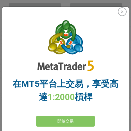
賣出
買入
資金充足
停損價格
止盈價格
註冊交易帳戶
在MT5平台上交易，享受高
帳戶管理
達
1:2000
槓桿
帳戶
帳戶餘額
0.00
開始交易
我的贈金
0.00
未結利潤/虧損總額
0.00