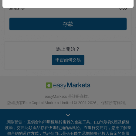
總權利金
0.00
存款
馬上開始？
學習如何交易
easyMarkets 是註冊商標。
版權所有Blue Capital Markets Limited © 2001-2026 。保留所有權利。
風險警告： 差價合約和期權屬於複雜的金融工具。由於槓桿效應及價格
波動，交易此類產品存在快速虧損的高風險。在進行交易前，您應了解差
價合約的運作方式，並評估自己是否有能力承擔損失已投入資金的高風