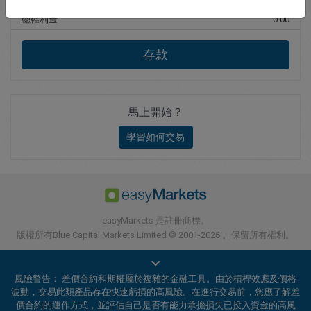
總權利金
0.00
存款
馬上開始？
學習如何交易
easyMarkets 是註冊商標。
版權所有Blue Capital Markets Limited © 2001-2026 。保留所有權利。
風險警告： 差價合約和期權屬於複雜的金融工具。由於槓桿效應及價格
波動，交易此類產品存在快速虧損的高風險。在進行交易前，您應了解差
價合約的運作方式，並評估自己是否有能力承擔損失已投入資金的高風