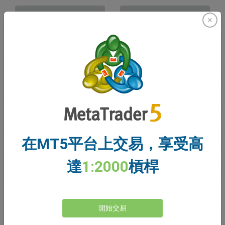
賣出
買入
資金充足
停損價格
止盈價格
註冊交易帳戶
在MT5平台上交易，享受高
帳戶管理
達
1:2000
槓桿
帳戶
帳戶餘額
0.00
開始交易
我的贈金
0.00
未結利潤/虧損總額
0.00