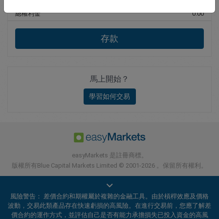
總權利金
0.00
存款
馬上開始？
學習如何交易
easyMarkets 是註冊商標。
版權所有Blue Capital Markets Limited © 2001-2026 。保留所有權利。
風險警告： 差價合約和期權屬於複雜的金融工具。由於槓桿效應及價格
波動，交易此類產品存在快速虧損的高風險。在進行交易前，您應了解差
價合約的運作方式，並評估自己是否有能力承擔損失已投入資金的高風