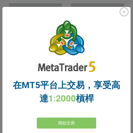
賣出
買入
資金充足
停損價格
止盈價格
註冊交易帳戶
在MT5平台上交易，享受高
帳戶管理
達
1:2000
槓桿
帳戶
帳戶餘額
0.00
開始交易
我的贈金
0.00
未結利潤/虧損總額
0.00