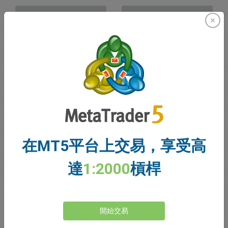
賣出
買入
資金充足
停損價格
止盈價格
註冊交易帳戶
在MT5平台上交易，享受高
帳戶管理
達
1:2000
槓桿
帳戶
帳戶餘額
0.00
開始交易
我的贈金
0.00
未結利潤/虧損總額
0.00