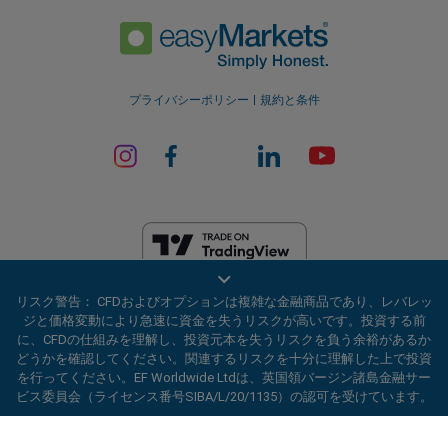
プライバシーポリシー
規約と条件
EF Worldwide Ltdは、英領バージン諸島の金融サービス委員会（ライセ
リスク警告： CFDおよびオプションは複雑な金融商品であり、レバレッ
ンス番号SIBA/L/20/1135）から認可を受けています。 easyMarketsは、
ジと価格変動により急速に資金を失うリスクが高いです。投資する前
EF Worldwide Ltd（登録番号：2031075）の商号です。このウェブサイ
に、CFDの仕組みを理解し、投資元本を失うリスクを負う余裕があるか
トは、EF Worldwide Limited（Blue Capital Markets Group傘下）によっ
どうかを確認してください。関連するリスクを十分に理解した上で投資
て運営されています。このウェブサイトは、日本およびインドの居住者
を行ってください。EF Worldwide Ltdは、英国領バージン諸島金融サー
を対象としていません。
ビス委員会（ライセンス番号SIBA/L/20/1135）の認可を受けています。
制限地域：
EF Worldwide Ltdは、アメリカ合衆国、イスラエル、ブリテ
ard_arrow_left
ard_arrow_left
ard_arrow_left
ard_arrow_left
ard_arrow_left
ard_arrow_left
ard_arrow_left
当社とチャットしましょう！
当社とチャットしましょう！
連絡する
当社とチャットしましょう！
当社とチャットしましょう！
当社とチャットしましょう！
ィッシュコロンビア州、マニトバ州、ケベック州、オンタリオ州、アフ