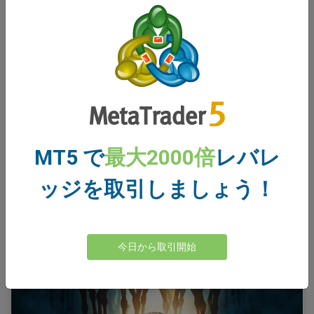
王者の選択 トレーディングにおける意思決定をマス
ターする
前回は、特にAI大手のエヌビディアの通常好調な株価が予想
外に下落したようなサプライズに直面した場合、トレーディ
ングにおいて自我をコントロールすることがいかに重要かを
探った。
続きを読む
MT5 で
最大2000倍
レバレ
ッジを取引しましょう！
今日から取引開始