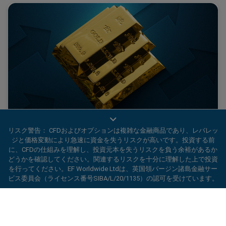
リスク警告： CFDおよびオプションは複雑な金融商品であり、レバレッ
2025年のゴールドフィーバーがトレーダーに何を教
ジと価格変動により急速に資金を失うリスクが高いです。投資する前
えてくれるか
に、CFDの仕組みを理解し、投資元本を失うリスクを負う余裕があるか
どうかを確認してください。関連するリスクを十分に理解した上で投資
を行ってください。EF Worldwide Ltdは、英国領バージン諸島金融サー
ビス委員会（ライセンス番号SIBA/L/20/1135）の認可を受けています。
22025年は金(ゴールド)にとって歴史的な年となり、ゴール
ドフィーバーの波が押し寄せました。
ard_arrow_left
ard_arrow_left
ard_arrow_left
ard_arrow_left
ard_arrow_left
ard_arrow_left
ard_arrow_left
当社とチャットしましょう！
当社とチャットしましょう！
連絡する
当社とチャットしましょう！
当社とチャットしましょう！
当社とチャットしましょう！
当社までメッセージをお寄せくだ
こんにちは！easyMarketsへようこそ。何
続きを読む
メッセンジャー
call
WhatsApp
1. 下記のQRコードをスキャンして下さい
さい