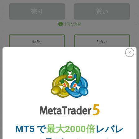
売り
買い
十分な資金
損切り
利食い
取引アカウントの作成
アカウントの管理
での取引
取引のための残高
0.00
MT5 で
最大2000倍
レバレ
ボーナス
0.00
合計のオープン損益
0.00