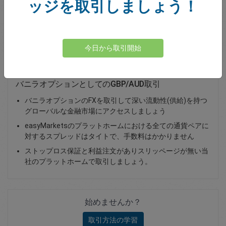
ッジを取引しましょう！
Total Premium
0.00
資金を入金
今日から取引開始
バニラオプションとしてのGBP/AUD取引
バニラオプションのFXを取引して深い流動性(供給)を持つ
グローバルな金融市場にアクセスしましょう
easyMarketsのプラットホームにおける全ての通貨ペアに
対するスプレッドはタイトで、手数料はかかりません
ストップロス保証と利益注文がありスリッページが無い当
社のプラットホームで取引しましょう。
始めませんか？
取引方法の学習