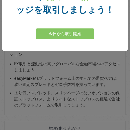
ッジを取引しましょう！
Total Premium
0.00
資金を入金
今日から取引開始
NZD/CHFの取引 - スポット取引または為替バニラオプ
ション
FX取引と流動性の高いグローバルな金融市場へのアクセス
しましょう
easyMarketsプラットフォーム上のすべての通貨ペアは、
狭い固定スプレッドとゼロ手数料を持っています。
より低いスプレッド、スリッページのないオプションの保
証ストップロス、よりタイトなストップロスの距離で当社
のプラットフォームで取引しましょう。
始めませんか？