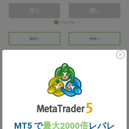
売り
買い
十分な資金
損切り
利食い
取引アカウントの作成
アカウントの管理
での取引
取引のための残高
0.00
ボーナス
0.00
MT5 で
最大2000倍
レバレ
合計のオープン損益
0.00