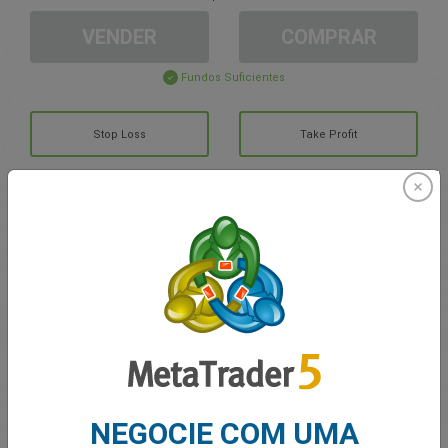
VENDER
COMPRAR
Fundos Suficientes
Stop Loss
Take Profit
Criar Conta de Trading
Gerenciamento de contas
Negociando em
Saldo para trading
0.00
MEUS BÔNUS
0.00
NEGOCIE COM UMA
Lucro/Prejuízo Total em Aberto
0.00