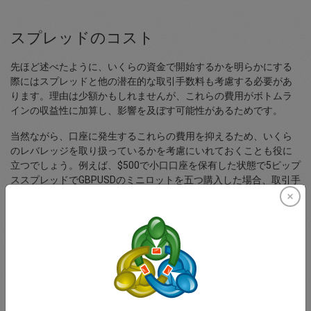
スプレッドのコスト
先ほど述べたように、いくらの資金で開始するかを明らかにする
際にはスプレッドと他の潜在的な取引手数料も考慮する必要があ
ります。理由は少額かもしれませんが、これらの費用がボトムラ
インの収益性に加算し、影響を及ぼす可能性があるためです。
当然ながら、口座に発生するこれらの費用を抑えるため、いくら
のレバレッジを取り扱っているかを考慮にいれておくことも役に
立つでしょう。例えば、$500で小口口座を保有した状態で5ピップ
ススプレッドでGBPUSDのミニロットを五つ購入した場合、取引手
数料としてすでに$25かかってしまうでしょう。
幸運ながら、easyMarketsはこれらのリスクと費用を最小限に抑
えうる狭い固定スプレッドを提供しています。 取引を開始するた
めに必要な資金の計算に役立つ、いくつかの通貨ペアに対するス
プレッドと弊社のプラットフォームが提供する金融商品の表をこ
ちらでご覧いただくことをお薦めしております。