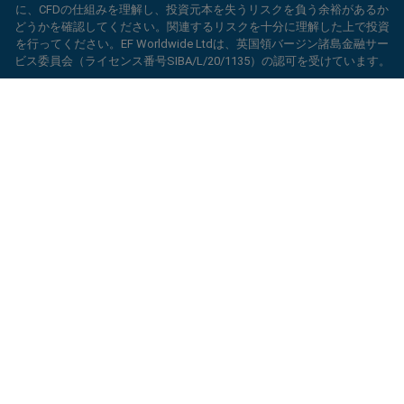
EF Worldwide Ltd（登録番号：2031075）の商号です。このウェブサイ
に、CFDの仕組みを理解し、投資元本を失うリスクを負う余裕があるか
トは、EF Worldwide Limited（Blue Capital Markets Group傘下）によっ
どうかを確認してください。関連するリスクを十分に理解した上で投資
て運営されています。このウェブサイトは、日本およびインドの居住者
を行ってください。EF Worldwide Ltdは、英国領バージン諸島金融サー
を対象としていません。
ビス委員会（ライセンス番号SIBA/L/20/1135）の認可を受けています。
制限地域：
EF Worldwide Ltdは、アメリカ合衆国、イスラエル、ブリテ
ard_arrow_left
ard_arrow_left
ard_arrow_left
ard_arrow_left
ard_arrow_left
ard_arrow_left
ard_arrow_left
当社とチャットしましょう！
当社とチャットしましょう！
連絡する
当社とチャットしましょう！
当社とチャットしましょう！
当社とチャットしましょう！
ィッシュコロンビア州、マニトバ州、ケベック州、オンタリオ州、アフ
ガニスタン、ベラルーシ、キューバ、イラン、リビア、ミャンマー、ニ
当社までメッセージをお寄せくだ
こんにちは！easyMarketsへようこそ。何
カラグア、北朝鮮、パナマ、ロシア連邦、セーシェル、ベネズエラなど
メッセンジャー
call
WhatsApp
1. 下記のQRコードをスキャンして下さい
さい
の特定の地域の居住者にはサービスを提供していません。
かご質問ある場合や、サポートが必要な場合
は当社がいつでもお手伝いいたします。どう
easyMarketsは登録商標です。Copyright © 2001 - 2026. All rights
1. Add the following
easyMarkets
number
ぞお楽しみください。
reserved.
1.Facebookで
easyMarkets
にいいねをする
2.チャットを開始！
call
+357 25 828 899
to your contact list +357 99 248 926
かフォローをしてください
1.QQをオープンして、easyForex易信
WeChatの受付時間は
キャンセル
チャットを開始!
2.WhatsAppを開き、今追加した番号を選択
(800128208)を探してください
2.メッセンジャーを開き、
easyMarkets
を
月曜から金曜の8:00-22:00
GMT +2
してください
探してください
2.チャットを開始！
折り返し連絡のリクエスト
3.チャットを開始
3.チャットを開始
We accept WhatsApp chat requests
We accept Facebook chat requests
Monday-Thursday: 08:00–21:00
GMT +2
Monday-Thursday: 08:00–21:00
GMT +2
Friday: 08:00–24:00
GMT +2
Friday: 08:00–24:00
GMT +2
Phone support is available 24/5
Phone support is available 24/5