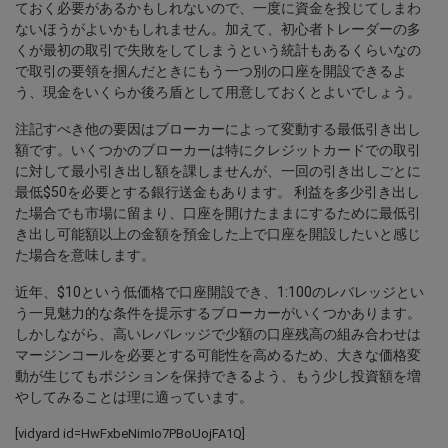
ておく必要があるかもしれないので、一度に資金を投じてしまわ
ないほうがよいかもしれません。加えて、初心者トレーダーの多
くが最初の取引で失敗をしてしまうという統計もあるくらいなの
で取引の要領を掴んだときにもう一つ別の口座を開設できるよ
う、現金をいくらか後ろ盾として用意しておくとよいでしょう。
注記すべき他の要因はブローカーによって変動する最低引き出し
額です。いくつかのブローカーは特にクレジットカードでの取引
に対して最小引き出し額を課しませんが、一回の引き出しごとに
最低$50を必要とする銀行送金もあります。 利益を多少引き出し
た場合でも市場に留まり、口座を開けたままにするために最低引
き出し可能額以上の金額を預金した上で口座を開設したいと感じ
た場合を意味します。
近年、$10という低価格で口座開設でき、1:100のレバレッジとい
う一見魅力的な条件を提示するブローカーがいくつかあります。
しかしながら、高いレバレッジで少額の口座残高の組み合わせは
マージンコールを必要とする可能性を高めるため、大きな価格変
動が生じてもポジションを保持できるよう、もう少し投資額を増
やしてみることは理に適っています。
[vidyard id=HwFxbeNimIo7PBoUojFA1Q]