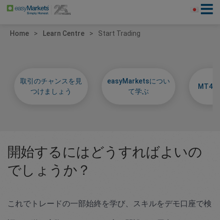
Home
Learn Centre
Start Trading
取引のチャンスを見
easyMarketsについ
MT4
つけましょう
て学ぶ
開始
するにはどうすればよいの
でしょうか？
これでトレードの一部始終を学び、スキルをデモ口座で検