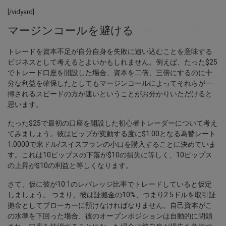
[/vidyard]
マージンコールを避ける
トレードを資本不足が自分自身を失敗に追い込むことを意味する
ビジネスとして考えるとよいかもしれません。例えば、たった$25
でトレード口座を開設した場合、資本を二倍、三倍にするのに十
分な利益を確保したとしてもマージンコールによってそれらが一
掃されるスピードの方が速いということがお分かりいただけると
思います。
たった$25で最初の口座を開設した初心者トレーダーについて考え
てみましょう。彼はピップが変動する度に$1.00となる為替レート
1.0000で米ドル/スイスフランの小口を購入することに決めていま
す。これは10ピップスの下落が$10の損失に等しく、10ピップス
の上昇が$10の利益と等しくなります。
さて、仮に彼が10:1のレバレッジ比率でトレードしていると仮定
しましょう。 つまり、彼は証拠金の10%、つまり2.5ドルを取引証
拠金としてブローカーに預けなければなりません。自己資本がこ
の水準を下回った場合、彼のオープンポジションは自動的に閉鎖