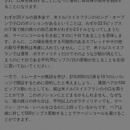
され、口座を抹消することになった場合に彼自身が損失を負担す
ることになります。
わずか25ドルの資本金で、米ドル/スイスフランのロング・オープ
ンで小口のポジションがあるということは、わずか22.5ピップス
の下落で彼の残りの自己資本がわずか2.5ドルとなってしまうた
め、マージンコールを引き起こすのに十分であることを意味しま
す。さらに、この場合発生する可能性のあるスプレッドやその他
の取引手数料は考慮に入れていません。ここで、米ドル/スイスフ
ランでは通常、ボラティリティだけでそのような少額が消えてし
まうのに十分である平均70ピップス/日の変動が生じることを念頭
に置いておいてください。
一方で、トレーダーが教訓を学び、$10,000の口座を10:1のレバレ
ッジで開設するために節約したと考えましょう。、通貨ペアが100
ピップス動いたとしても、彼は米ドル/スイスフランの小口を買う
ことができ、このポジションにとどまるかもしれません。なぜな
ら、彼の残りの持ち分は、平均以上のボラティリティでも、マー
ジン・コール・レベルをはるかに上回っているからです。ペアは
彼に対して500ピップス変動することでマージンコールを避けるこ
とができます。