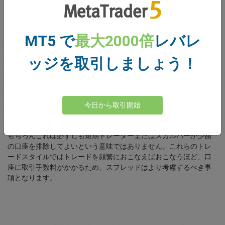
トレードスタイル
MT5 で
最大2000倍
レバレ
最後になりますが、ポジションをオープンに保つ期間とアカウン
トがどれだけのボラティリティに耐えられるかを決定する、トレ
ッジを取引しましょう！
ードスタイルが重要になります。もしスウィングトレーダーの方
がトレードを数日、数週間をオープンにしておきたいと思うなら
ば、取引しているペアの平均ボラティリティを考慮し、これらの
潜在的な価格変動がお使いの口座によって切り抜けられることを
今日から取引開始
確認する必要があります。長期トレード戦略は市場により長くと
どまることができるため、大口顧客にとってより適切です。
もちろんこれは必ずしも短期トレーダーまたはスカルパーが少額
の口座を排除してよいという意味ではありません。これらのトレ
ードスタイルではトレードを頻繁におこなえばおこなうほど、口
座に取引手数料がかかるため、スプレッドはより考慮するべき事
項となります。