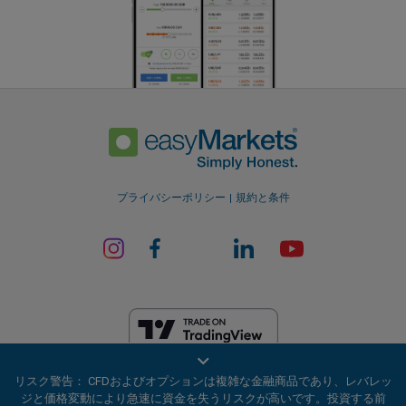
プライバシーポリシー
規約と条件
EF Worldwide Ltdは、英領バージン諸島の金融サービス委員会（ライセ
リスク警告： CFDおよびオプションは複雑な金融商品であり、レバレッ
ンス番号SIBA/L/20/1135）から認可を受けています。 easyMarketsは、
ジと価格変動により急速に資金を失うリスクが高いです。投資する前