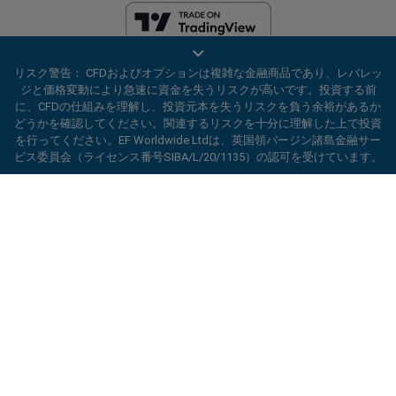
EF Worldwide Ltdは、英領バージン諸島の金融サービス委員会（ライセ
リスク警告： CFDおよびオプションは複雑な金融商品であり、レバレッ
ンス番号SIBA/L/20/1135）から認可を受けています。 easyMarketsは、
ジと価格変動により急速に資金を失うリスクが高いです。投資する前
EF Worldwide Ltd（登録番号：2031075）の商号です。このウェブサイ
に、CFDの仕組みを理解し、投資元本を失うリスクを負う余裕があるか
トは、EF Worldwide Limited（Blue Capital Markets Group傘下）によっ
どうかを確認してください。関連するリスクを十分に理解した上で投資
て運営されています。このウェブサイトは、日本およびインドの居住者
を行ってください。EF Worldwide Ltdは、英国領バージン諸島金融サー
を対象としていません。
ビス委員会（ライセンス番号SIBA/L/20/1135）の認可を受けています。
制限地域：
EF Worldwide Ltdは、アメリカ合衆国、イスラエル、ブリテ
ard_arrow_left
ard_arrow_left
ard_arrow_left
ard_arrow_left
ard_arrow_left
ard_arrow_left
ard_arrow_left
当社とチャットしましょう！
当社とチャットしましょう！
連絡する
当社とチャットしましょう！
当社とチャットしましょう！
当社とチャットしましょう！
ィッシュコロンビア州、マニトバ州、ケベック州、オンタリオ州、アフ
ガニスタン、ベラルーシ、キューバ、イラン、リビア、ミャンマー、ニ
当社までメッセージをお寄せくだ
こんにちは！easyMarketsへようこそ。何
カラグア、北朝鮮、パナマ、ロシア連邦、セーシェル、ベネズエラなど
メッセンジャー
call
WhatsApp
1. 下記のQRコードをスキャンして下さい
さい
の特定の地域の居住者にはサービスを提供していません。
かご質問ある場合や、サポートが必要な場合
は当社がいつでもお手伝いいたします。どう
easyMarketsは登録商標です。Copyright © 2001 - 2026. All rights
1. Add the following
easyMarkets
number
ぞお楽しみください。
reserved.
1.Facebookで
easyMarkets
にいいねをする
2.チャットを開始！
call
+357 25 828 899
to your contact list +357 99 248 926
かフォローをしてください
1.QQをオープンして、easyForex易信
WeChatの受付時間は
キャンセル
チャットを開始!
2.WhatsAppを開き、今追加した番号を選択
(800128208)を探してください
2.メッセンジャーを開き、
easyMarkets
を
月曜から金曜の8:00-22:00
GMT +2
してください
探してください
2.チャットを開始！
折り返し連絡のリクエスト
3.チャットを開始
3.チャットを開始