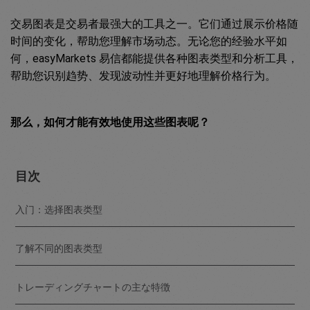
交易图表是交易者最强大的工具之一。它们通过展示价格随
时间的变化，帮助您理解市场动态。无论您的经验水平如
何，easyMarkets 易信都能提供各种图表类型和分析工具，
帮助您识别趋势、发现波动性并更好地理解价格行为。
那么，如何才能有效地使用这些图表呢？
目次
入门：选择图表类型
了解不同的图表类型
トレーディングチャートの主な特徴