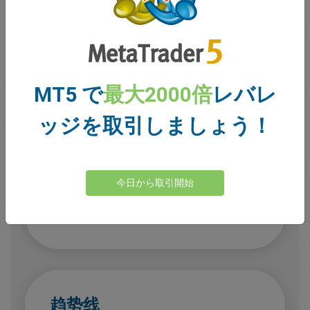
定制
工具
图表左侧有一系列工具可供您自定义视图。这些工具
可以帮助交易者在绘制和标记图表时识别趋势。
MT5 で
最大2000倍
レバレ
ッジを取引しましょう！
指针工具
U使用十字线、箭头或点放大以获得精确的
今日から取引開始
数据读数。
趋势线